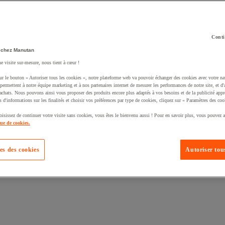
Conti
 chez Manutan
ne visite sur-mesure, nous tient à cœur !
uté un produit à votre panier :
ur le bouton « Autoriser tous les cookies », notre plateforme web va pouvoir échanger des cookies avec votre na
permettent à notre équipe marketing et à nos partenaires internet de mesurer les performances de notre site, et d'
'achats. Nous pouvons ainsi vous proposer des produits encore plus adaptés à vos besoins et de la publicité appr
s d'informations sur les finalités et choisir vos préférences par type de cookies, cliquez sur « Paramètres des coo
oisissez de continuer votre visite sans cookies, vous êtes le bienvenu aussi ! Pour en savoir plus, vous pouvez a
que de cookies.
es des cookies
Autoriser tous