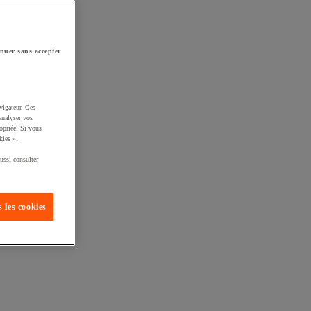
nuer sans accepter
vigateur. Ces
analyser vos
opriée. Si vous
kies ».
ussi consulter
 les cookies