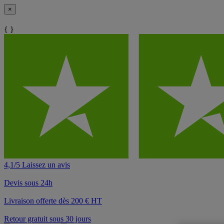
×
{ }
4,1/5 Laissez un avis
Devis sous 24h
Livraison offerte dès 200 € HT
Retour gratuit sous 30 jours