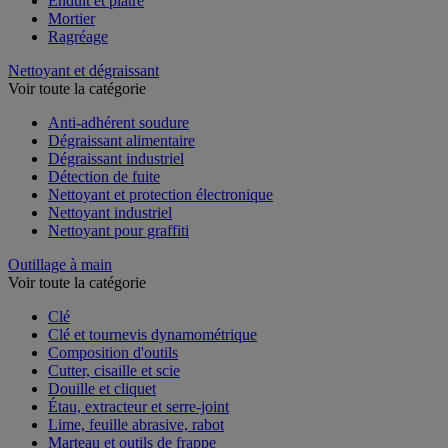
Enduit et plâtre
Mortier
Ragréage
Nettoyant et dégraissant
Voir toute la catégorie
Anti-adhérent soudure
Dégraissant alimentaire
Dégraissant industriel
Détection de fuite
Nettoyant et protection électronique
Nettoyant industriel
Nettoyant pour graffiti
Outillage à main
Voir toute la catégorie
Clé
Clé et tournevis dynamométrique
Composition d'outils
Cutter, cisaille et scie
Douille et cliquet
Étau, extracteur et serre-joint
Lime, feuille abrasive, rabot
Marteau et outils de frappe