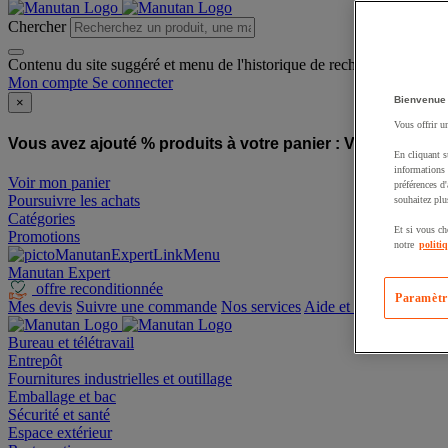
Chercher
Contenu du site suggéré et menu de l'historique de recherche
Mon compte
Se connecter
Bienvenue
×
Vous offrir u
Vous avez ajouté % produits à votre panier :
Vous avez ajo
En cliquant s
informations 
Voir mon panier
préférences d
Poursuivre les achats
souhaitez plu
Catégories
Et si vous ch
Promotions
notre
politi
Manutan Expert
offre reconditionnée
Paramètr
Mes devis
Suivre une commande
Nos services
Aide et contact
Bureau et télétravail
Entrepôt
Fournitures industrielles et outillage
Emballage et bac
Sécurité et santé
Espace extérieur