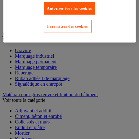
Mesure du temps
Mesure et repère de chantier
Autoriser tous les cookies
Mesure topographique
Mesureur et détecteur d'épaisseur
Thermomètre et thermohygromètre
Paramètres des cookies
Marquage
Voir toute la catégorie
Gravure
Marquage industriel
Marquage permanent
Marquage temporaire
Repérage
Ruban adhésif de marquage
Signalétique en entrepôt
Matériau pour gros-œuvre et finition du bâtiment
Voir toute la catégorie
Adjuvant et additif
Ciment, béton et enrobé
Colle sols et murs
Enduit et plâtre
Mortier
Ragréage