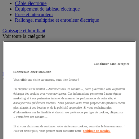
Câble électrique
Équipement de tableau électrique
Prise et interrupteur
Rallonge, multiprise et enrouleur électrique
Graissage et lubrifiant
Voir toute la catégorie
Anti-adhérent
Graisse et huile
Lubrifiant et dégrippant
Outils de graissage
Continuer sans accepter
Bienvenue chez Manutan
Instrument de mesure
Voir toute la catégorie
Vous offrir une visite sur-mesure, nous tient à cœur !
En cliquant sur le bouton « Autoriser tous les cookies », notre plateforme web va pouvoir
Balance industrielle
échanger des cookies avec votre navigateur. Ces informations permettent à notre équipe
Compteur et compteur-métreur
marketing et à nos partenaires internet de mesurer les performances de notre site, et
Dynamomètre
d'analyser vos préférences d'achats. Nous pouvons ainsi vous proposer des produits encore
Équipement optique
plus adaptés à vos besoins et de la publicité appropriée. Si vous souhaitez plus
Instrument de mesure de laboratoire
d'informations sur les finalités et choisir vos préférences par type de cookies, cliquez sur
« Paramètres des cookies ».
Mesure de distance
Mesure de la vitesse
Et si vous choisissez de continuer votre visite sans cookies, vous êtes le bienvenu aussi !
Mesure de l'environnement
Pour en savoir plus, vous pouvez aussi consulter notre
politique de cookies.
Mesure d'électricité