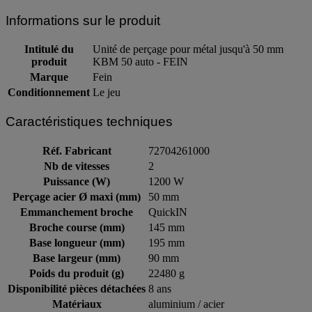
Informations sur le produit
Intitulé du
Unité de perçage pour métal jusqu'à 50 mm
produit
KBM 50 auto - FEIN
Marque
Fein
Conditionnement
Le jeu
Caractéristiques techniques
Réf. Fabricant
72704261000
Nb de vitesses
2
Puissance (W)
1200 W
Perçage acier Ø maxi (mm)
50 mm
Emmanchement broche
QuickIN
Broche course (mm)
145 mm
Base longueur (mm)
195 mm
Base largeur (mm)
90 mm
Poids du produit (g)
22480 g
Disponibilité pièces détachées
8 ans
Matériaux
aluminium / acier