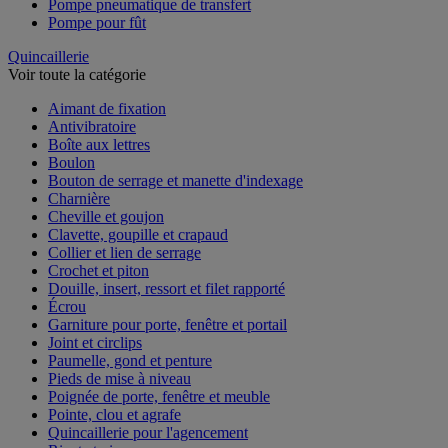
Pompe pneumatique de transfert
Pompe pour fût
Quincaillerie
Voir toute la catégorie
Aimant de fixation
Antivibratoire
Boîte aux lettres
Boulon
Bouton de serrage et manette d'indexage
Charnière
Cheville et goujon
Clavette, goupille et crapaud
Collier et lien de serrage
Crochet et piton
Douille, insert, ressort et filet rapporté
Écrou
Garniture pour porte, fenêtre et portail
Joint et circlips
Paumelle, gond et penture
Pieds de mise à niveau
Poignée de porte, fenêtre et meuble
Pointe, clou et agrafe
Quincaillerie pour l'agencement