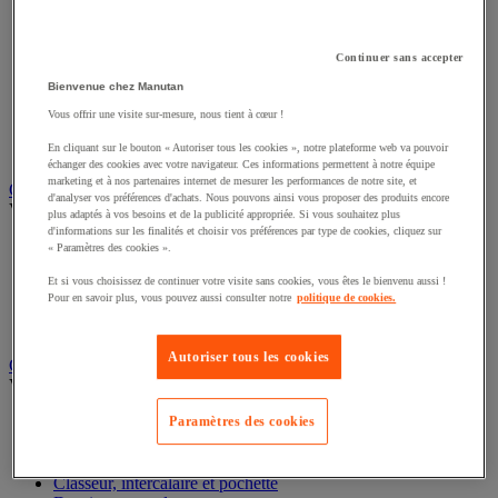
Éclairage scénique et architectural
Éclairage studio et accessoirisation
Équipement audio et Hi-Fi
Continuer sans accepter
Matériel de projection et vidéoprojection
Bienvenue chez Manutan
Sonorisation et enregistrement professionnels
Studio Web radio et vidéo
Vous offrir une visite sur-mesure, nous tient à cœur !
Système d'affichage dynamique et interactif
En cliquant sur le bouton « Autoriser tous les cookies », notre plateforme web va pouvoir
Télévision, lecteur DVD et Blu-ray
échanger des cookies avec votre navigateur. Ces informations permettent à notre équipe
marketing et à nos partenaires internet de mesurer les performances de notre site, et
Chauffage, climatisation et traitement de l'air
d'analyser vos préférences d'achats. Nous pouvons ainsi vous proposer des produits encore
Voir toute la catégorie
plus adaptés à vos besoins et de la publicité appropriée. Si vous souhaitez plus
d'informations sur les finalités et choisir vos préférences par type de cookies, cliquez sur
Chauffage
« Paramètres des cookies ».
Climatiseur
Et si vous choisissez de continuer votre visite sans cookies, vous êtes le bienvenu aussi !
Rafraîchisseur d'air
Pour en savoir plus, vous pouvez aussi consulter notre
politique de cookies.
Traitement de l'air
Ventilateur
Autoriser tous les cookies
Classement et archivage
Voir toute la catégorie
Accessoires de classement pour le bureau
Paramètres des cookies
Boîte et caisse d'archives
Chemise et trieur
Classeur, intercalaire et pochette