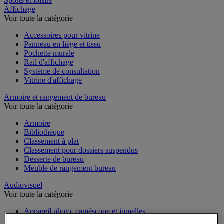
Sports et loisirs
Affichage
Voir toute la catégorie
Accessoires pour vitrine
Panneau en liège et tissu
Pochette murale
Rail d'affichage
Système de consultation
Vitrine d'affichage
Armoire et rangement de bureau
Voir toute la catégorie
Armoire
Bibliothèque
Classement à plat
Classement pour dossiers suspendus
Desserte de bureau
Meuble de rangement bureau
Audiovisuel
Voir toute la catégorie
Appareil photo, caméscope et jumelles
Connectique audio et vidéo