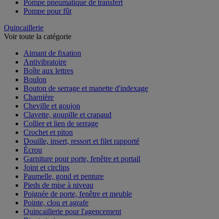
Pompe pneumatique de transfert
Pompe pour fût
Quincaillerie
Voir toute la catégorie
Aimant de fixation
Antivibratoire
Boîte aux lettres
Boulon
Bouton de serrage et manette d'indexage
Charnière
Cheville et goujon
Clavette, goupille et crapaud
Collier et lien de serrage
Crochet et piton
Douille, insert, ressort et filet rapporté
Écrou
Garniture pour porte, fenêtre et portail
Joint et circlips
Paumelle, gond et penture
Pieds de mise à niveau
Poignée de porte, fenêtre et meuble
Pointe, clou et agrafe
Quincaillerie pour l'agencement