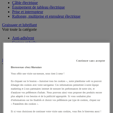
Câble électrique
Équipement de tableau électrique
Prise et interrupteur
Rallonge, multiprise et enrouleur électrique
Graissage et lubrifiant
Voir toute la catégorie
Anti-adhérent
Graisse et huile
Lubrifiant et dégrippant
Outils de graissage
Instrument de mesure
Continuer sans accepter
Voir toute la catégorie
Bienvenue chez Manutan
Balance industrielle
Vous offrir une visite sur-mesure, nous tient à cœur !
Compteur et compteur-métreur
En cliquant sur le bouton « Autoriser tous les cookies », notre plateforme web va pouvoir
Dynamomètre
échanger des cookies avec votre navigateur. Ces informations permettent à notre équipe
Équipement optique
marketing et à nos partenaires internet de mesurer les performances de notre site, et
Instrument de mesure de laboratoire
d'analyser vos préférences d'achats. Nous pouvons ainsi vous proposer des produits encore
Mesure de distance
plus adaptés à vos besoins et de la publicité appropriée. Si vous souhaitez plus
Mesure de la vitesse
d'informations sur les finalités et choisir vos préférences par type de cookies, cliquez sur
« Paramètres des cookies ».
Mesure de l'environnement
Mesure d'électricité
Et si vous choisissez de continuer votre visite sans cookies, vous êtes le bienvenu aussi !