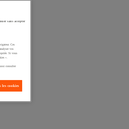
nuer sans accepter
vigateur. Ces
analyser vos
opriée. Si vous
kies ».
ussi consulter
 les cookies