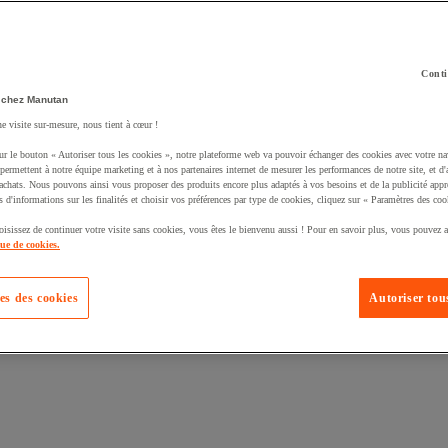
Conti
 chez Manutan
uté un produit à votre panier :
ne visite sur-mesure, nous tient à cœur !
ur le bouton « Autoriser tous les cookies », notre plateforme web va pouvoir échanger des cookies avec votre na
permettent à notre équipe marketing et à nos partenaires internet de mesurer les performances de notre site, et d'
'achats. Nous pouvons ainsi vous proposer des produits encore plus adaptés à vos besoins et de la publicité appr
s d'informations sur les finalités et choisir vos préférences par type de cookies, cliquez sur « Paramètres des coo
oisissez de continuer votre visite sans cookies, vous êtes le bienvenu aussi ! Pour en savoir plus, vous pouvez a
que de cookies.
es des cookies
Autoriser tous