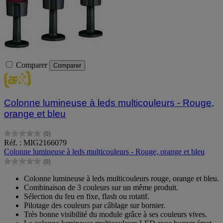
Comparer
Comparer
Colonne lumineuse à leds multicouleurs - Rouge,
orange et bleu
(0)
0.0
Réf. : MIG2166079
sur
Colonne lumineuse à leds multicouleurs - Rouge, orange et bleu
5
(0)
étoiles.
0.0
sur
Colonne lumineuse à leds multicouleurs rouge, orange et bleu.
5
Combinaison de 3 couleurs sur un même produit.
étoiles.
Sélection du feu en fixe, flash ou rotatif.
Pilotage des couleurs par câblage sur bornier.
Très bonne visibilité du module grâce à ses couleurs vives.