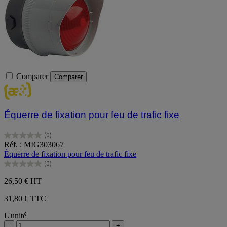
Comparer
Comparer
Équerre de fixation pour feu de trafic fixe
(0)
0.0
Réf. : MIG303067
sur
Équerre de fixation pour feu de trafic fixe
5
(0)
étoiles.
0.0
sur
26,50 €
HT
5
étoiles.
31,80 € TTC
L'unité
-
+