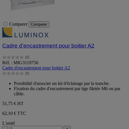
Comparer
Comparer
Cadre d'encastrement pour boitier A2
(0)
0.0
Réf. : MIG3119756
sur
Cadre d'encastrement pour boitier A2
5
(0)
étoiles.
0.0
sur
Possibilité d'associer un kit d'éclairage par la tranche.
5
Fixation du cadre d'encastrement par tige filetée M6 ou par
étoiles.
câble.
51,75 €
HT
62,10 € TTC
L'unité
-
+