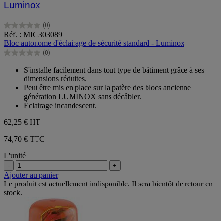
Luminox
(0)
0.0
Réf. : MIG303089
sur
Bloc autonome d'éclairage de sécurité standard - Luminox
5
(0)
étoiles.
0.0
sur
S'installe facilement dans tout type de bâtiment grâce à ses
5
dimensions réduites.
étoiles.
Peut être mis en place sur la patère des blocs ancienne
génération LUMINOX sans décâbler.
Éclairage incandescent.
62,25 €
HT
74,70 € TTC
L'unité
-
+
Ajouter au panier
Le produit est actuellement indisponible. Il sera bientôt de retour en
stock.