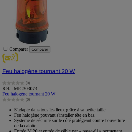
Comparer
Comparer
Feu halogène tournant 20 W
(0)
0.0
Réf. : MIG303073
sur
Feu halogène tournant 20 W
5
(0)
étoiles.
0.0
sur
S'adapte dans tous les lieux grâce à sa petite taille.
5
Feu halogène pouvant s'installer tête en bas.
étoiles.
Système de sécurité sur le côté protégeant contre l'ouverture
de la calotte.
Entrée M 20 et entrée de câble par « passe-fil » permettant