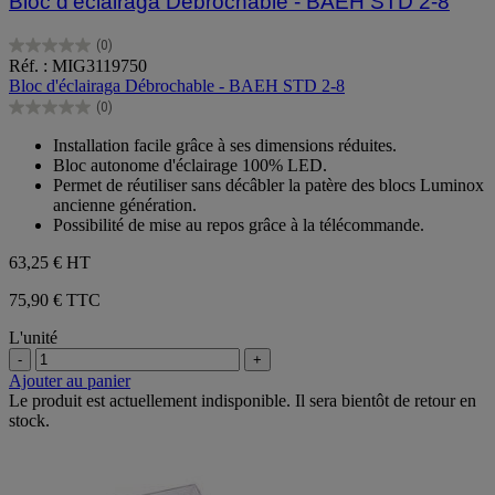
Bloc d'éclairaga Débrochable - BAEH STD 2-8
(0)
0.0
Réf. : MIG3119750
sur
Bloc d'éclairaga Débrochable - BAEH STD 2-8
5
(0)
étoiles.
0.0
sur
Installation facile grâce à ses dimensions réduites.
5
Bloc autonome d'éclairage 100% LED.
étoiles.
Permet de réutiliser sans décâbler la patère des blocs Luminox
ancienne génération.
Possibilité de mise au repos grâce à la télécommande.
63,25 €
HT
75,90 € TTC
L'unité
-
+
Ajouter au panier
Le produit est actuellement indisponible. Il sera bientôt de retour en
stock.