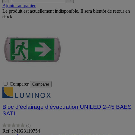
Ajouter au panier
Le produit est actuellement indisponible. Il sera bientôt de retour en
stock.
Comparer
Comparer
Bloc d'éclairage d'évacuation UNILED 2-45 BAES
SATI
(0)
0.0
Réf. : MIG3119754
sur