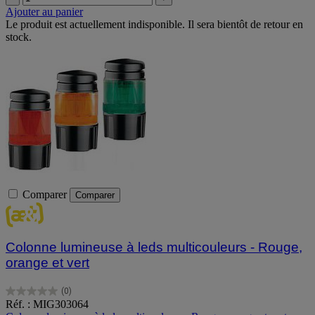
Ajouter au panier
Le produit est actuellement indisponible. Il sera bientôt de retour en
stock.
Comparer
Comparer
Colonne lumineuse à leds multicouleurs - Rouge,
orange et vert
(0)
0.0
Réf. : MIG303064
sur