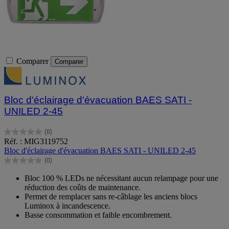
Comparer
Comparer
Bloc d'éclairage d'évacuation BAES SATI -
UNILED 2-45
(0)
0.0
Réf. : MIG3119752
sur
Bloc d'éclairage d'évacuation BAES SATI - UNILED 2-45
5
(0)
étoiles.
0.0
sur
Bloc 100 % LEDs ne nécessitant aucun relampage pour une
5
réduction des coûts de maintenance.
étoiles.
Permet de remplacer sans re-câblage les anciens blocs
Luminox à incandescence.
Basse consommation et faible encombrement.