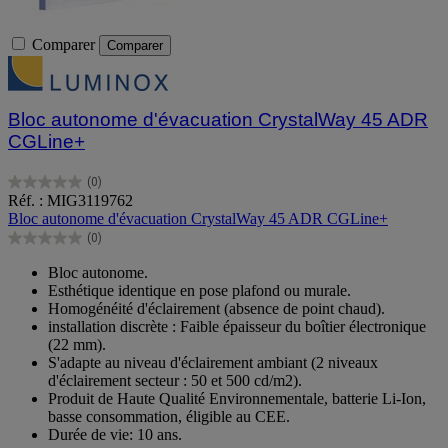
Comparer
Comparer
Bloc autonome d'évacuation CrystalWay 45 ADR
CGLine+
(0)
0.0
Réf. : MIG3119762
sur
Bloc autonome d'évacuation CrystalWay 45 ADR CGLine+
5
(0)
étoiles.
0.0
sur
Bloc autonome.
5
Esthétique identique en pose plafond ou murale.
étoiles.
Homogénéité d'éclairement (absence de point chaud).
installation discrète : Faible épaisseur du boîtier électronique
(22 mm).
S'adapte au niveau d'éclairement ambiant (2 niveaux
d'éclairement secteur : 50 et 500 cd/m2).
Produit de Haute Qualité Environnementale, batterie Li-Ion,
basse consommation, éligible au CEE.
Durée de vie: 10 ans.