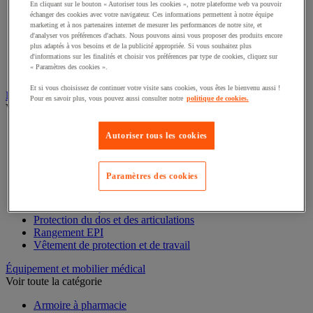
En cliquant sur le bouton « Autoriser tous les cookies », notre plateforme web va pouvoir
échanger des cookies avec votre navigateur. Ces informations permettent à notre équipe
Accessoires pour coffre fort, armoire et boite à clés
marketing et à nos partenaires internet de mesurer les performances de notre site, et
Armoire à clés
d'analyser vos préférences d'achats. Nous pouvons ainsi vous proposer des produits encore
Armoire forte
plus adaptés à vos besoins et de la publicité appropriée. Si vous souhaitez plus
d'informations sur les finalités et choisir vos préférences par type de cookies, cliquez sur
Boîte à clés
« Paramètres des cookies ».
Coffre-fort
Et si vous choisissez de continuer votre visite sans cookies, vous êtes le bienvenu aussi !
Équipement de protection individuelle (EPI)
Pour en savoir plus, vous pouvez aussi consulter notre
politique de cookies.
Voir toute la catégorie
Antichute
Autoriser tous les cookies
Gants
Masque respiratoire
Protection auditive
Paramètres des cookies
Protection de la tête
Protection des pieds
Protection des yeux
Protection du dos et des articulations
Rangement EPI
Vêtement de protection et de travail
Équipement et mobilier médical
Voir toute la catégorie
Armoire à pharmacie