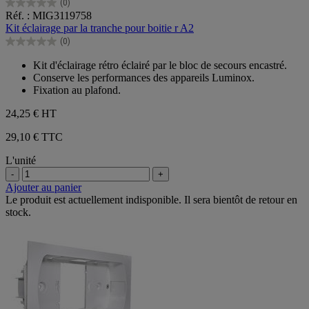
(0)
0.0
Réf. : MIG3119758
sur
Kit éclairage par la tranche pour boitie r A2
5
(0)
étoiles.
0.0
sur
Kit d'éclairage rétro éclairé par le bloc de secours encastré.
5
Conserve les performances des appareils Luminox.
étoiles.
Fixation au plafond.
24,25 €
HT
29,10 € TTC
L'unité
-
+
Ajouter au panier
Le produit est actuellement indisponible. Il sera bientôt de retour en
stock.