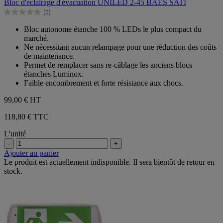
Bloc d'éclairage d'évacuation UNILED 2-45 BAES SATI
5
(0)
étoiles.
0.0
sur
Bloc autonome étanche 100 % LEDs le plus compact du
5
marché.
étoiles.
Ne nécessitant aucun relampage pour une réduction des coûts
de maintenance.
Permet de remplacer sans re-câblage les anciens blocs
étanches Luminox.
Faible encombrement et forte résistance aux chocs.
99,00 €
HT
118,80 € TTC
L'unité
-
+
Ajouter au panier
Le produit est actuellement indisponible. Il sera bientôt de retour en
stock.