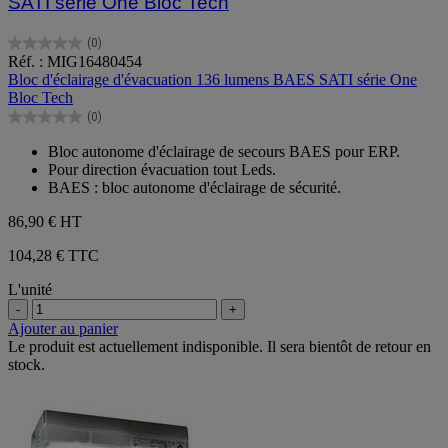
SATI série One Bloc Tech
(0)
0.0
Réf. : MIG16480454
sur
Bloc d'éclairage d'évacuation 136 lumens BAES SATI série One
5
Bloc Tech
étoiles.
(0)
0.0
sur
Bloc autonome d'éclairage de secours BAES pour ERP.
5
Pour direction évacuation tout Leds.
étoiles.
BAES : bloc autonome d'éclairage de sécurité.
86,90 €
HT
104,28 € TTC
L'unité
-
+
Ajouter au panier
Le produit est actuellement indisponible. Il sera bientôt de retour en
stock.