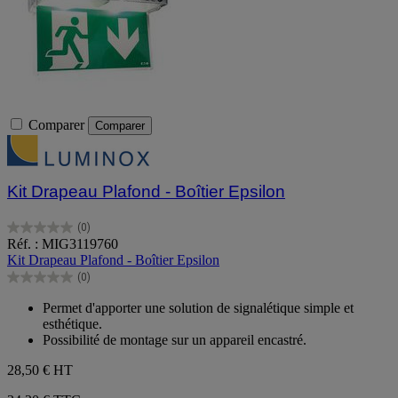
Comparer
Comparer
Kit Drapeau Plafond - Boîtier Epsilon
(0)
0.0
Réf. : MIG3119760
sur
Kit Drapeau Plafond - Boîtier Epsilon
5
(0)
étoiles.
0.0
sur
Permet d'apporter une solution de signalétique simple et
5
esthétique.
étoiles.
Possibilité de montage sur un appareil encastré.
28,50 €
HT