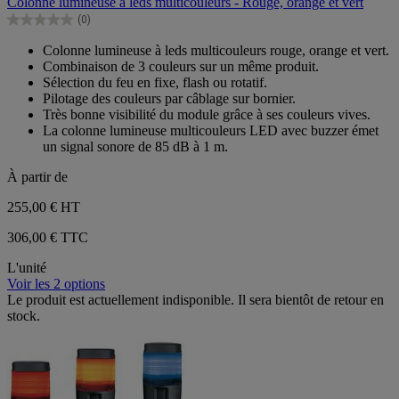
Colonne lumineuse à leds multicouleurs - Rouge, orange et vert
5
(0)
étoiles.
0.0
sur
Colonne lumineuse à leds multicouleurs rouge, orange et vert.
5
Combinaison de 3 couleurs sur un même produit.
étoiles.
Sélection du feu en fixe, flash ou rotatif.
Pilotage des couleurs par câblage sur bornier.
Très bonne visibilité du module grâce à ses couleurs vives.
La colonne lumineuse multicouleurs LED avec buzzer émet
un signal sonore de 85 dB à 1 m.
À partir de
255,00 €
HT
306,00 € TTC
L'unité
Voir les 2 options
Le produit est actuellement indisponible. Il sera bientôt de retour en
stock.