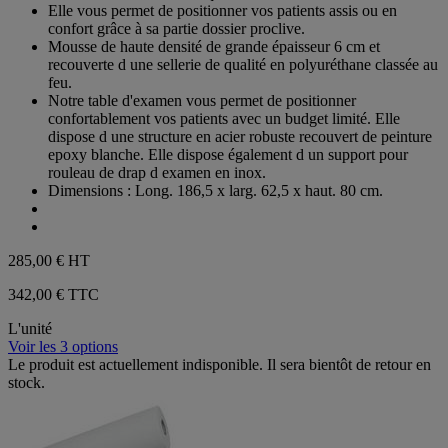
étoiles.
Elle vous permet de positionner vos patients assis ou en
1
confort grâce à sa partie dossier proclive.
avis
Mousse de haute densité de grande épaisseur 6 cm et
recouverte d une sellerie de qualité en polyuréthane classée au
feu.
Notre table d'examen vous permet de positionner
confortablement vos patients avec un budget limité. Elle
dispose d une structure en acier robuste recouvert de peinture
epoxy blanche. Elle dispose également d un support pour
rouleau de drap d examen en inox.
Dimensions : Long. 186,5 x larg. 62,5 x haut. 80 cm.
285,00 €
HT
342,00 € TTC
L'unité
Voir les 3 options
Le produit est actuellement indisponible. Il sera bientôt de retour en
stock.