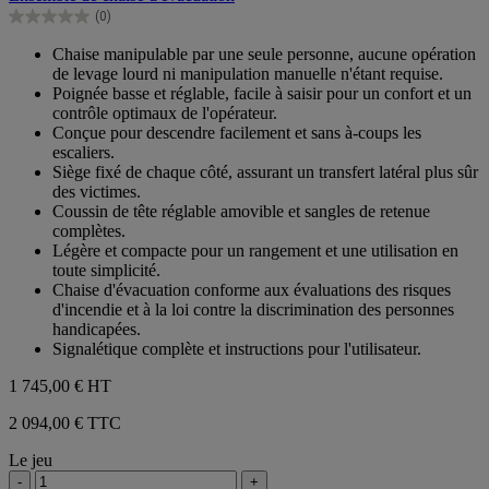
5
(0)
étoiles.
0.0
sur
Chaise manipulable par une seule personne, aucune opération
5
de levage lourd ni manipulation manuelle n'étant requise.
étoiles.
Poignée basse et réglable, facile à saisir pour un confort et un
contrôle optimaux de l'opérateur.
Conçue pour descendre facilement et sans à-coups les
escaliers.
Siège fixé de chaque côté, assurant un transfert latéral plus sûr
des victimes.
Coussin de tête réglable amovible et sangles de retenue
complètes.
Légère et compacte pour un rangement et une utilisation en
toute simplicité.
Chaise d'évacuation conforme aux évaluations des risques
d'incendie et à la loi contre la discrimination des personnes
handicapées.
Signalétique complète et instructions pour l'utilisateur.
1 745,00 €
HT
2 094,00 € TTC
Le jeu
-
+