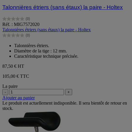
Talonnières étriers (sans étaux) la paire - Holtex
(0)
0.0
Réf. : MIG7572020
sur
Talonnières étriers (sans étaux) la paire - Holtex
5
(0)
étoiles.
0.0
sur
Talonnières étriers.
5
Diamètre de la tige : 12 mm.
étoiles.
Caractéristique technique précisée.
87,50 €
HT
105,00 € TTC
La paire
-
+
Ajouter au panier
Le produit est actuellement indisponible. Il sera bientôt de retour en
stock.