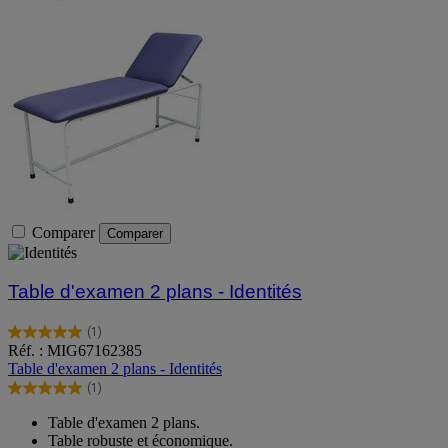
Comparer
Comparer
Table d'examen 2 plans - Identités
(1)
5.0
Réf. : MIG67162385
sur
Table d'examen 2 plans - Identités
5
(1)
étoiles.
5.0
1
sur
Table d'examen 2 plans.
avis
5
Table robuste et économique.