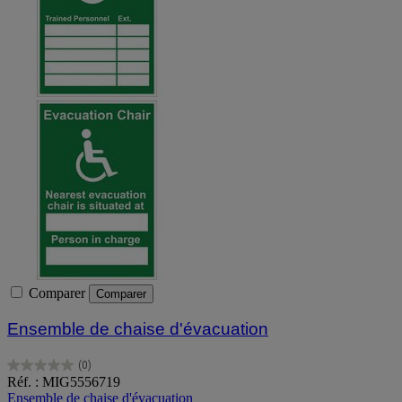
Comparer
Comparer
Ensemble de chaise d'évacuation
(0)
0.0
Réf. : MIG5556719
sur
Ensemble de chaise d'évacuation