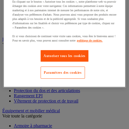
En cliquant sur le bouton « Autoriser tous les cookies », notre plateforme web va pouvoir
échanger des cookies avec votre navigateur. Ces informations permettent à notre équipe
Accessoires pour coffre fort, armoire et boite à clés
marketing et à nos partenaires internet de mesurer les performances de notre site, et
Armoire à clés
d'analyser vos préférences d'achats. Nous pouvons ainsi vous proposer des produits encore
Armoire forte
plus adaptés à vos besoins et de la publicité appropriée. Si vous souhaitez plus
d'informations sur les finalités et choisir vos préférences par type de cookies, cliquez sur
Boîte à clés
« Paramètres des cookies ».
Coffre-fort
Et si vous choisissez de continuer votre visite sans cookies, vous êtes le bienvenu aussi !
Équipement de protection individuelle (EPI)
Pour en savoir plus, vous pouvez aussi consulter notre
politique de cookies.
Voir toute la catégorie
Antichute
Autoriser tous les cookies
Gants
Masque respiratoire
Protection auditive
Paramètres des cookies
Protection de la tête
Protection des pieds
Protection des yeux
Protection du dos et des articulations
Rangement EPI
Vêtement de protection et de travail
Équipement et mobilier médical
Voir toute la catégorie
Armoire à pharmacie