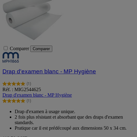
Comparer
Comparer
Drap d'examen blanc - MP Hygiène
(1)
5.0
Réf. : MIG2544625
sur
Drap d'examen blanc - MP Hygiène
5
(1)
étoiles.
5.0
1
sur
Drap d'examen à usage unique.
avis
5
2 fois plus résistant et absorbant que des draps d'examen
étoiles.
standards.
1
Pratique car il est prédécoupé aux dimensions 50 x 34 cm.
avis