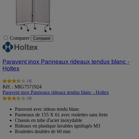
Comparer
Comparer
Paravent inox Panneaux rideaux tendus blanc -
Holtex
(4)
3.5
Réf. : MIG7571924
sur
Paravent inox Panneaux rideaux tendus blanc - Holtex
5
(4)
étoiles.
3.5
4
sur
Paravent avec rideau tendu blanc
avis
5
Panneaux de 155 X 61 avec roulettes sans frein
étoiles.
Chassis en tube d'acier inoxydable
4
Rideaux en plastique lavables ignifugés M3
avis
Roulettes doubles de 60 mm