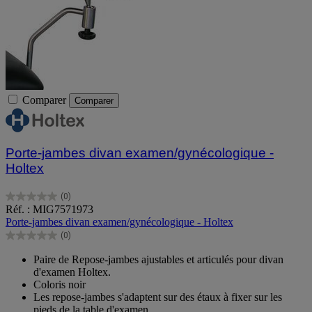
Comparer
Comparer
Porte-jambes divan examen/gynécologique -
Holtex
(0)
0.0
Réf. : MIG7571973
sur
Porte-jambes divan examen/gynécologique - Holtex
5
(0)
étoiles.
0.0
sur
Paire de Repose-jambes ajustables et articulés pour divan
5
d'examen Holtex.
étoiles.
Coloris noir
Les repose-jambes s'adaptent sur des étaux à fixer sur les
pieds de la table d'examen