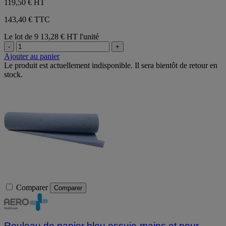
119,50 €
HT
143,40 € TTC
Le lot de 9
13,28 € HT l'unité
-
+
Ajouter au panier
Le produit est actuellement indisponible. Il sera bientôt de retour en
stock.
Comparer
Comparer
Rouleau de papier bleu essuie-mains et pour