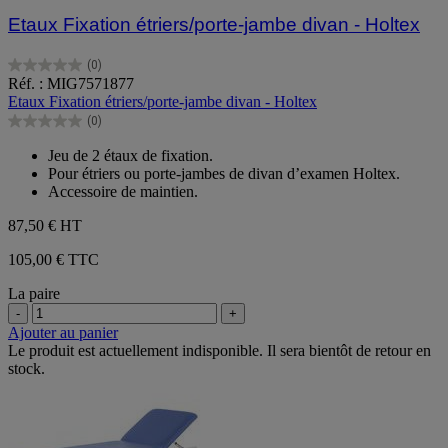
Etaux Fixation étriers/porte-jambe divan - Holtex
(0)
0.0
Réf. : MIG7571877
sur
Etaux Fixation étriers/porte-jambe divan - Holtex
5
(0)
étoiles.
0.0
sur
Jeu de 2 étaux de fixation.
5
Pour étriers ou porte-jambes de divan d’examen Holtex.
étoiles.
Accessoire de maintien.
87,50 €
HT
105,00 € TTC
La paire
-
+
Ajouter au panier
Le produit est actuellement indisponible. Il sera bientôt de retour en
stock.