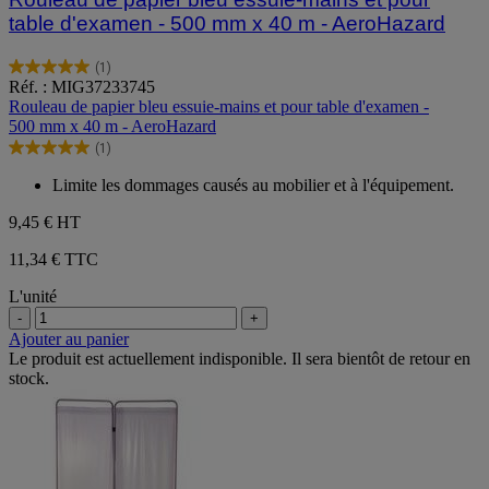
table d'examen - 500 mm x 40 m - AeroHazard
(1)
5.0
Réf. : MIG37233745
sur
Rouleau de papier bleu essuie-mains et pour table d'examen -
5
500 mm x 40 m - AeroHazard
étoiles.
(1)
1
5.0
avis
sur
Limite les dommages causés au mobilier et à l'équipement.
5
étoiles.
9,45 €
HT
1
avis
11,34 € TTC
L'unité
-
+
Ajouter au panier
Le produit est actuellement indisponible. Il sera bientôt de retour en
stock.