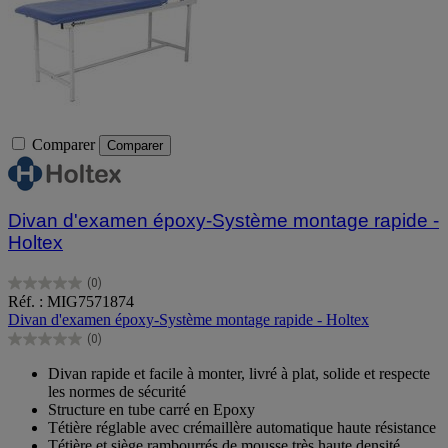
Comparer
Comparer
Divan d'examen époxy-Système montage rapide -
Holtex
(0)
0.0
Réf. : MIG7571874
sur
Divan d'examen époxy-Système montage rapide - Holtex
5
(0)
étoiles.
0.0
sur
Divan rapide et facile à monter, livré à plat, solide et respecte
5
les normes de sécurité
étoiles.
Structure en tube carré en Epoxy
Tétière réglable avec crémaillère automatique haute résistance
Tétière et siège rambourrés de mousse très haute densité