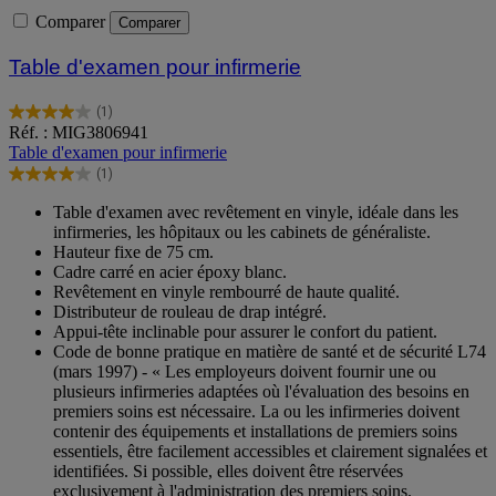
Comparer
Comparer
Table d'examen pour infirmerie
(1)
4.0
Réf. : MIG3806941
sur
Table d'examen pour infirmerie
5
(1)
étoiles.
4.0
1
sur
Table d'examen avec revêtement en vinyle, idéale dans les
avis
5
infirmeries, les hôpitaux ou les cabinets de généraliste.
étoiles.
Hauteur fixe de 75 cm.
1
Cadre carré en acier époxy blanc.
avis
Revêtement en vinyle rembourré de haute qualité.
Distributeur de rouleau de drap intégré.
Appui-tête inclinable pour assurer le confort du patient.
Code de bonne pratique en matière de santé et de sécurité L74
(mars 1997) - « Les employeurs doivent fournir une ou
plusieurs infirmeries adaptées où l'évaluation des besoins en
premiers soins est nécessaire. La ou les infirmeries doivent
contenir des équipements et installations de premiers soins
essentiels, être facilement accessibles et clairement signalées et
identifiées. Si possible, elles doivent être réservées
exclusivement à l'administration des premiers soins.