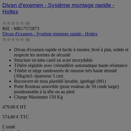
Divan d'examen - Système montage rapide -
Holtex
(0)
0.0
Réf. : MIG7571873
sur
Divan d'examen - Système montage rapide - Holtex
5
(0)
étoiles.
0.0
sur
Divan d'examen rapide et facile à monter, livré à plat, solide et
5
respecte les normes de sécurité
étoiles.
Structure en tube carré en acier inoxydable
Tétière réglable avec crémaillère automatique haute résistance
Tétière et siège rambourrés de mousse très haute densité
(30kg/m3- épaisseur 5 cm)
Recouvert de tissu plastifié lavable, ignifugé (M1)
Porte Rouleau amovible (pour rouleau de 50 cmde large)
positionnable à la tête ou au pied
Charge Maximum 150 Kg
479,00 €
HT
574,80 € TTC
L'unité