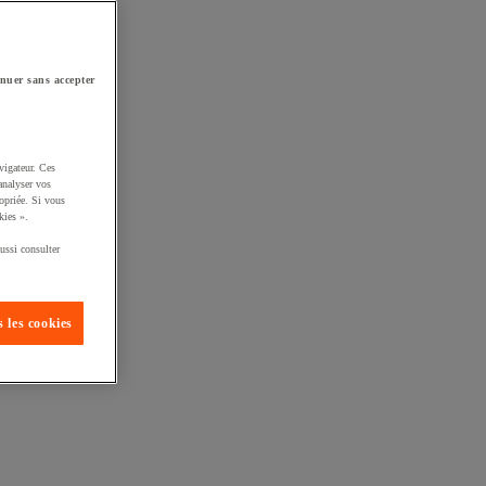
nuer sans accepter
vigateur. Ces
analyser vos
opriée. Si vous
kies ».
ussi consulter
 les cookies