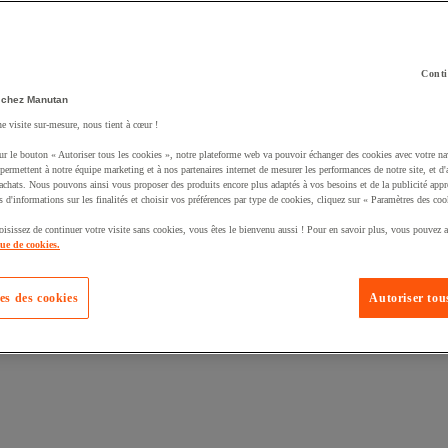
Conti
 chez Manutan
uté un produit à votre panier :
ne visite sur-mesure, nous tient à cœur !
ur le bouton « Autoriser tous les cookies », notre plateforme web va pouvoir échanger des cookies avec votre na
permettent à notre équipe marketing et à nos partenaires internet de mesurer les performances de notre site, et d'
'achats. Nous pouvons ainsi vous proposer des produits encore plus adaptés à vos besoins et de la publicité appr
s d'informations sur les finalités et choisir vos préférences par type de cookies, cliquez sur « Paramètres des coo
oisissez de continuer votre visite sans cookies, vous êtes le bienvenu aussi ! Pour en savoir plus, vous pouvez a
que de cookies.
es des cookies
Autoriser tous