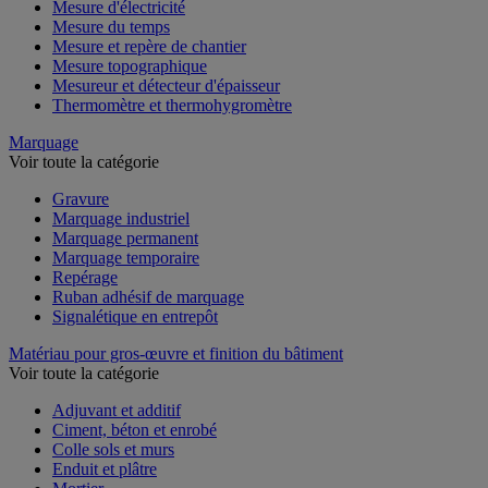
Mesure d'électricité
Mesure du temps
Mesure et repère de chantier
Mesure topographique
Mesureur et détecteur d'épaisseur
Thermomètre et thermohygromètre
Marquage
Voir toute la catégorie
Gravure
Marquage industriel
Marquage permanent
Marquage temporaire
Repérage
Ruban adhésif de marquage
Signalétique en entrepôt
Matériau pour gros-œuvre et finition du bâtiment
Voir toute la catégorie
Adjuvant et additif
Ciment, béton et enrobé
Colle sols et murs
Enduit et plâtre