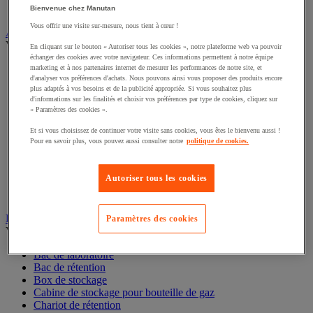
Interphone et vidéophone
Bienvenue chez Manutan
Vidéosurveillance
Vous offrir une visite sur-mesure, nous tient à cœur !
Armoire de sécurité et stockage de produits dangereux
En cliquant sur le bouton « Autoriser tous les cookies », notre plateforme web va pouvoir
Voir toute la catégorie
échanger des cookies avec votre navigateur. Ces informations permettent à notre équipe
marketing et à nos partenaires internet de mesurer les performances de notre site, et
Accessoires pour armoire de sécurité et de stockage
d'analyser vos préférences d'achats. Nous pouvons ainsi vous proposer des produits encore
plus adaptés à vos besoins et de la publicité appropriée. Si vous souhaitez plus
Armoire bouteilles de gaz
d'informations sur les finalités et choisir vos préférences par type de cookies, cliquez sur
Armoire de sûreté
« Paramètres des cookies ».
Armoire multirisque
Armoire pour batteries lithium-ion
Et si vous choisissez de continuer votre visite sans cookies, vous êtes le bienvenu aussi !
Armoire pour produits corrosifs
Pour en savoir plus, vous pouvez aussi consulter notre
politique de cookies.
Armoire pour produits inflammables
Armoire pour produits phytosanitaires
Autoriser tous les cookies
Armoire pour produits toxiques
Caissons de ventilation et filtres
Récipient de sécurité
Paramètres des cookies
Bac de rétention et matériel de rétention
Voir toute la catégorie
Bac de laboratoire
Bac de rétention
Box de stockage
Cabine de stockage pour bouteille de gaz