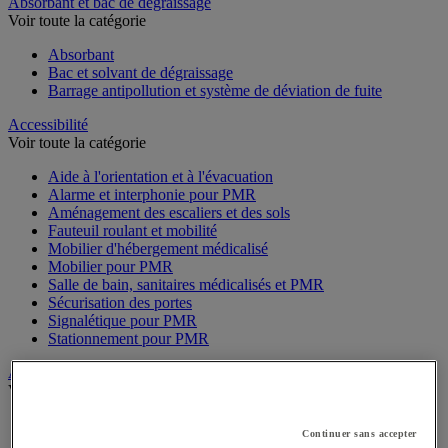
Sports et loisirs
Absorbant et bac de dégraissage
Voir toute la catégorie
Absorbant
Bac et solvant de dégraissage
Barrage antipollution et système de déviation de fuite
Accessibilité
Voir toute la catégorie
Aide à l'orientation et à l'évacuation
Alarme et interphonie pour PMR
Aménagement des escaliers et des sols
Fauteuil roulant et mobilité
Mobilier d'hébergement médicalisé
Mobilier pour PMR
Salle de bain, sanitaires médicalisés et PMR
Sécurisation des portes
Signalétique pour PMR
Stationnement pour PMR
Alarme et vidéosurveillance
Voir toute la catégorie
Continuer sans accepter
Alarme et détecteur de mouvement