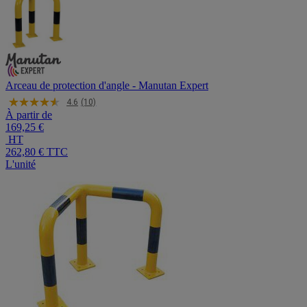
Arceau de protection d'angle - Manutan Expert
4.6
(10)
À partir de
169,25 €
HT
262,80 €
TTC
L'unité