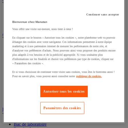
Voir toute la catégorie
Alarme et détecteur de mouvement
Continuer sans accepter
Interphone et vidéophone
Bienvenue chez Manutan
Vidéosurveillance
Vous offrir une visite sur-mesure, nous tient à cœur !
Armoire de sécurité et stockage de produits dangereux
Voir toute la catégorie
En cliquant sur le bouton « Autoriser tous les cookies », notre plateforme web va pouvoir
échanger des cookies avec votre navigateur. Ces informations permettent à notre équipe
marketing et à nos partenaires internet de mesurer les performances de notre site, et
Accessoires pour armoire de sécurité et de stockage
d'analyser vos préférences d'achats. Nous pouvons ainsi vous proposer des produits encore
Armoire bouteilles de gaz
plus adaptés à vos besoins et de la publicité appropriée. Si vous souhaitez plus
Armoire de sûreté
d'informations sur les finalités et choisir vos préférences par type de cookies, cliquez sur
Armoire multirisque
« Paramètres des cookies ».
Armoire pour batteries lithium-ion
Et si vous choisissez de continuer votre visite sans cookies, vous êtes le bienvenu aussi !
Armoire pour produits corrosifs
Pour en savoir plus, vous pouvez aussi consulter notre
politique de cookies.
Armoire pour produits inflammables
Armoire pour produits phytosanitaires
Armoire pour produits toxiques
Autoriser tous les cookies
Caissons de ventilation et filtres
Récipient de sécurité
Paramètres des cookies
Bac de rétention et matériel de rétention
Voir toute la catégorie
Bac de laboratoire