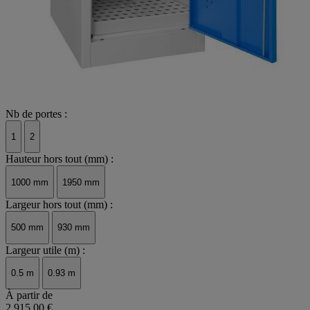
Nb de portes :
1
2
Hauteur hors tout (mm) :
1000 mm
1950 mm
Largeur hors tout (mm) :
500 mm
930 mm
Largeur utile (m) :
0.5 m
0.93 m
À partir de
2 915,00 €