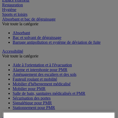
Espace extérieur
Restauration
Hygiène
Sports et loisirs
Absorbant et bac de dégraissage
Voir toute la catégorie
Absorbant
Bac et solvant de dégraissage
Barrage antipollution et système de déviation de fuite
Accessibilité
Voir toute la catégorie
Aide à l'orientation et à l'évacuation
Alarme et interphonie pour PMR
Aménagement des escaliers et des sols
Fauteuil roulant et mobilité
Mobilier d'hébergement médicalisé
Mobilier pour PMR
Salle de bain, sanitaires médicalisés et PMR
Sécurisation des portes
Signalétique pour PMR
Stationnement pour PMR
Alarme et vidéosurveillance