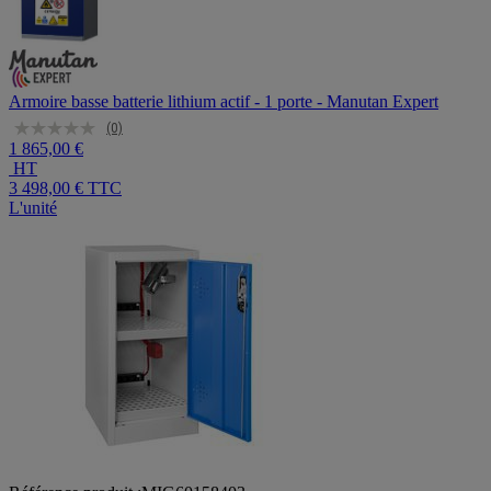
Armoire basse batterie lithium actif - 1 porte - Manutan Expert
(0)
1 865,00 €
HT
3 498,00 €
TTC
L'unité