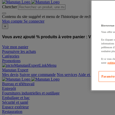
Chercher
Contenu du site suggéré et menu de l'historique de recherche
Mon compte
Se connecter
Bienvenue
×
Vous offrir u
Vous avez ajouté % produits à votre panier :
Vous avez ajo
En cliquant s
informations 
Voir mon panier
préférences d
Poursuivre les achats
souhaitez plu
Catégories
Et si vous ch
Promotions
notre
politi
Manutan Expert
offre reconditionnée
Paramètr
Mes devis
Suivre une commande
Nos services
Aide et contact
Bureau et télétravail
Entrepôt
Fournitures industrielles et outillage
Emballage et bac
Sécurité et santé
Espace extérieur