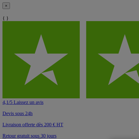
×
{ }
4,1/5 Laissez un avis
Devis sous 24h
Livraison offerte dès 200 € HT
Retour gratuit sous 30 jours