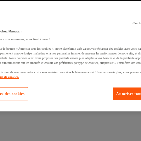
Conti
 chez Manutan
ne visite sur-mesure, nous tient à cœur !
uté un produit à votre panier :
ur le bouton « Autoriser tous les cookies », notre plateforme web va pouvoir échanger des cookies avec votre na
permettent à notre équipe marketing et à nos partenaires internet de mesurer les performances de notre site, et d'
'achats. Nous pouvons ainsi vous proposer des produits encore plus adaptés à vos besoins et de la publicité appr
s d'informations sur les finalités et choisir vos préférences par type de cookies, cliquez sur « Paramètres des coo
oisissez de continuer votre visite sans cookies, vous êtes le bienvenu aussi ! Pour en savoir plus, vous pouvez a
que de cookies.
es des cookies
Autoriser tous