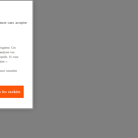
nuer sans accepter
vigateur. Ces
analyser vos
opriée. Si vous
kies ».
ussi consulter
 les cookies