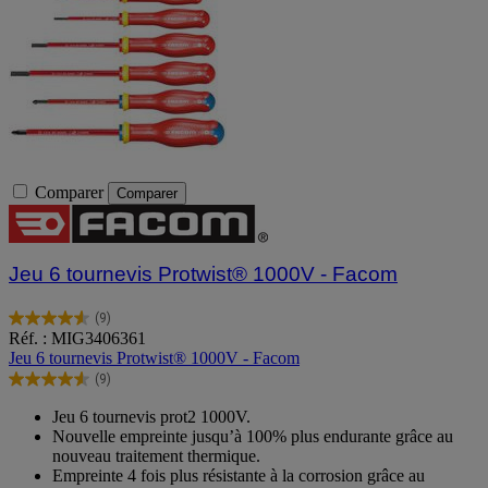
Comparer
Comparer
Jeu 6 tournevis Protwist® 1000V - Facom
(9)
4.6
Réf. : MIG3406361
sur
Jeu 6 tournevis Protwist® 1000V - Facom
5
(9)
étoiles.
4.6
9
sur
Jeu 6 tournevis prot2 1000V.
avis
5
Nouvelle empreinte jusqu’à 100% plus endurante grâce au
étoiles.
nouveau traitement thermique.
9
Empreinte 4 fois plus résistante à la corrosion grâce au
avis