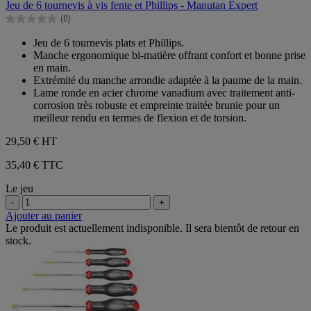
Jeu de 6 tournevis à vis fente et Phillips - Manutan Expert
5
(0)
étoiles.
0.0
sur
Jeu de 6 tournevis plats et Phillips.
5
Manche ergonomique bi-matière offrant confort et bonne prise
étoiles.
en main.
Extrémité du manche arrondie adaptée à la paume de la main.
Lame ronde en acier chrome vanadium avec traitement anti-
corrosion très robuste et empreinte traitée brunie pour un
meilleur rendu en termes de flexion et de torsion.
29,50 €
HT
35,40 € TTC
Le jeu
-
+
Ajouter au panier
Le produit est actuellement indisponible. Il sera bientôt de retour en
stock.