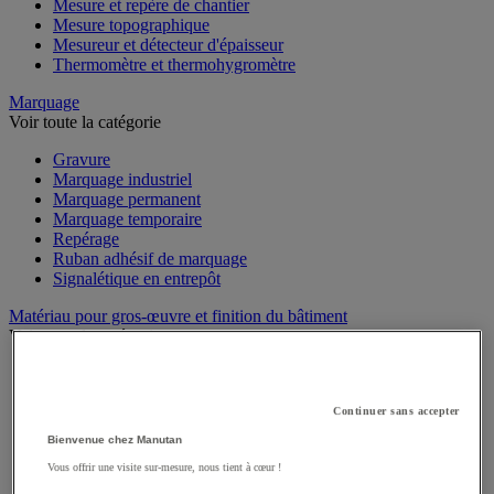
Mesure et repère de chantier
Mesure topographique
Mesureur et détecteur d'épaisseur
Thermomètre et thermohygromètre
Marquage
Voir toute la catégorie
Gravure
Marquage industriel
Marquage permanent
Marquage temporaire
Repérage
Ruban adhésif de marquage
Signalétique en entrepôt
Matériau pour gros-œuvre et finition du bâtiment
Voir toute la catégorie
Adjuvant et additif
Ciment, béton et enrobé
Colle sols et murs
Continuer sans accepter
Enduit et plâtre
Bienvenue chez Manutan
Mortier
Vous offrir une visite sur-mesure, nous tient à cœur !
Ragréage