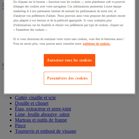
En cliquant sur le bouton « Autoriser tous les cookies », notre plateforme web va pouvoir
Nettoyant et dégraissant
échanger des cookies avec votre navigateur. Ces informations permettent à notre équipe
Voir toute la catégorie
marketing et à nos partenaires internet de mesurer les performances de notre site, et
d'analyser vos préférences d'achats. Nous pouvons ainsi vous proposer des produits encore
Anti-adhérent soudure
plus adaptés à vos besoins et de la publicité appropriée. Si vous souhaitez plus
d'informations sur les finalités et choisir vos préférences par type de cookies, cliquez sur
Dégraissant alimentaire
« Paramètres des cookies ».
Dégraissant industriel
Détection de fuite
Et si vous choisissez de continuer votre visite sans cookies, vous êtes le bienvenu aussi !
Nettoyant et protection électronique
Pour en savoir plus, vous pouvez aussi consulter notre
politique de cookies.
Nettoyant industriel
Nettoyant pour graffiti
Autoriser tous les cookies
Outillage à main
Voir toute la catégorie
Paramètres des cookies
Clé
Clé et tournevis dynamométrique
Composition d'outils
Cutter, cisaille et scie
Douille et cliquet
Étau, extracteur et serre-joint
Lime, feuille abrasive, rabot
Marteau et outils de frappe
Pince
Tournevis et embout de vissage