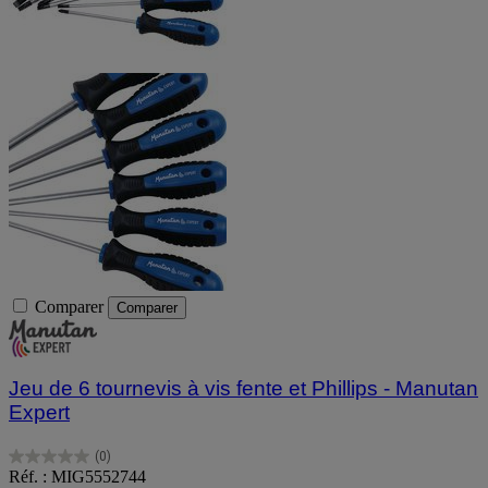
Comparer
Comparer
Jeu de 6 tournevis à vis fente et Phillips - Manutan
Expert
(0)
0.0
Réf. : MIG5552744
sur