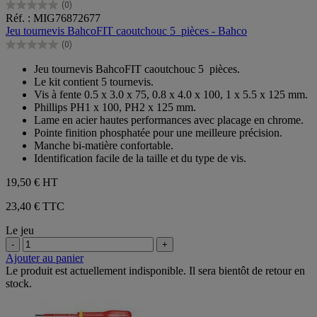
(0)
0.0
Réf. : MIG76872677
sur
Jeu tournevis BahcoFIT caoutchouc 5 pièces - Bahco
5
(0)
étoiles.
0.0
sur
Jeu tournevis BahcoFIT caoutchouc 5 pièces.
5
Le kit contient 5 tournevis.
étoiles.
Vis à fente 0.5 x 3.0 x 75, 0.8 x 4.0 x 100, 1 x 5.5 x 125 mm.
Phillips PH1 x 100, PH2 x 125 mm.
Lame en acier hautes performances avec placage en chrome.
Pointe finition phosphatée pour une meilleure précision.
Manche bi-matière confortable.
Identification facile de la taille et du type de vis.
19,50 €
HT
23,40 € TTC
Le jeu
-
+
Ajouter au panier
Le produit est actuellement indisponible. Il sera bientôt de retour en
stock.