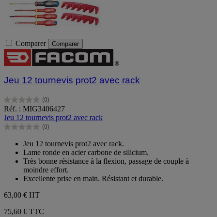
Comparer
Comparer
Jeu 12 tournevis prot2 avec rack
(0)
0.0
Réf. : MIG3406427
sur
Jeu 12 tournevis prot2 avec rack
5
(0)
étoiles.
0.0
sur
Jeu 12 tournevis prot2 avec rack.
5
Lame ronde en acier carbone de silicium.
étoiles.
Très bonne résistance à la flexion, passage de couple à
moindre effort.
Excellente prise en main. Résistant et durable.
63,00 €
HT
75,60 € TTC