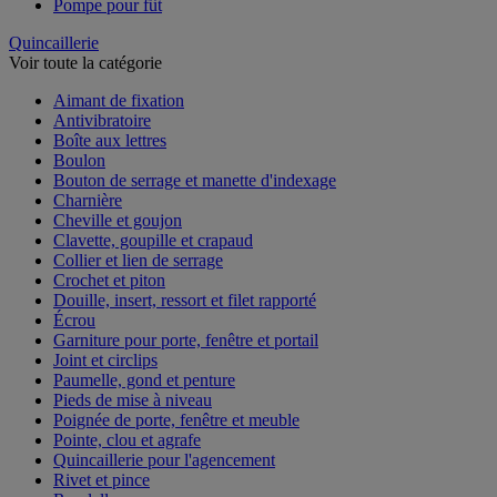
Pompe pour fût
Quincaillerie
Voir toute la catégorie
Aimant de fixation
Antivibratoire
Boîte aux lettres
Boulon
Bouton de serrage et manette d'indexage
Charnière
Cheville et goujon
Clavette, goupille et crapaud
Collier et lien de serrage
Crochet et piton
Douille, insert, ressort et filet rapporté
Écrou
Garniture pour porte, fenêtre et portail
Joint et circlips
Paumelle, gond et penture
Pieds de mise à niveau
Poignée de porte, fenêtre et meuble
Pointe, clou et agrafe
Quincaillerie pour l'agencement
Rivet et pince