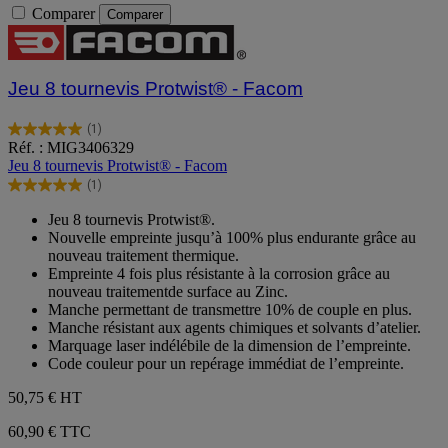
Comparer
Comparer
Jeu 8 tournevis Protwist® - Facom
(1)
5.0
Réf. : MIG3406329
sur
Jeu 8 tournevis Protwist® - Facom
5
(1)
étoiles.
5.0
1
sur
Jeu 8 tournevis Protwist®.
avis
5
Nouvelle empreinte jusqu’à 100% plus endurante grâce au
étoiles.
nouveau traitement thermique.
1
Empreinte 4 fois plus résistante à la corrosion grâce au
avis
nouveau traitementde surface au Zinc.
Manche permettant de transmettre 10% de couple en plus.
Manche résistant aux agents chimiques et solvants d’atelier.
Marquage laser indélébile de la dimension de l’empreinte.
Code couleur pour un repérage immédiat de l’empreinte.
50,75 €
HT
60,90 € TTC