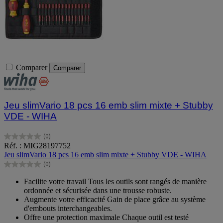
Comparer
Comparer
Jeu slimVario 18 pcs 16 emb slim mixte + Stubby
VDE - WIHA
(0)
0.0
Réf. : MIG28197752
sur
Jeu slimVario 18 pcs 16 emb slim mixte + Stubby VDE - WIHA
5
(0)
étoiles.
0.0
sur
Facilite votre travail Tous les outils sont rangés de manière
5
ordonnée et sécurisée dans une trousse robuste.
étoiles.
Augmente votre efficacité Gain de place grâce au système
d'embouts interchangeables.
Offre une protection maximale Chaque outil est testé