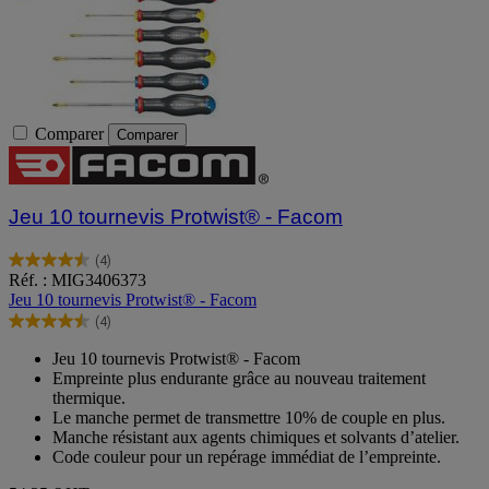
Comparer
Comparer
Jeu 10 tournevis Protwist® - Facom
(4)
4.5
Réf. : MIG3406373
sur
Jeu 10 tournevis Protwist® - Facom
5
(4)
étoiles.
4.5
4
sur
Jeu 10 tournevis Protwist® - Facom
avis
5
Empreinte plus endurante grâce au nouveau traitement
étoiles.
thermique.
4
Le manche permet de transmettre 10% de couple en plus.
avis
Manche résistant aux agents chimiques et solvants d’atelier.
Code couleur pour un repérage immédiat de l’empreinte.