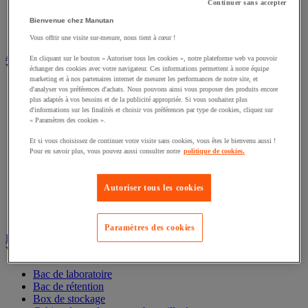
Continuer sans accepter
Alarme et détecteur de mouvement
Interphone et vidéophone
Bienvenue chez Manutan
Vidéosurveillance
Vous offrir une visite sur-mesure, nous tient à cœur !
Armoire de sécurité et stockage de produits dangereux
En cliquant sur le bouton « Autoriser tous les cookies », notre plateforme web va pouvoir
Voir toute la catégorie
échanger des cookies avec votre navigateur. Ces informations permettent à notre équipe
marketing et à nos partenaires internet de mesurer les performances de notre site, et
Accessoires pour armoire de sécurité et de stockage
d'analyser vos préférences d'achats. Nous pouvons ainsi vous proposer des produits encore
plus adaptés à vos besoins et de la publicité appropriée. Si vous souhaitez plus
Armoire bouteilles de gaz
d'informations sur les finalités et choisir vos préférences par type de cookies, cliquez sur
Armoire de sûreté
« Paramètres des cookies ».
Armoire multirisque
Armoire pour batteries lithium-ion
Et si vous choisissez de continuer votre visite sans cookies, vous êtes le bienvenu aussi !
Armoire pour produits corrosifs
Pour en savoir plus, vous pouvez aussi consulter notre
politique de cookies.
Armoire pour produits inflammables
Armoire pour produits phytosanitaires
Autoriser tous les cookies
Armoire pour produits toxiques
Caissons de ventilation et filtres
Récipient de sécurité
Paramètres des cookies
Bac de rétention et matériel de rétention
Voir toute la catégorie
Bac de laboratoire
Bac de rétention
Box de stockage