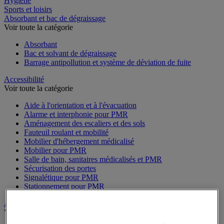
Hygiène
Sports et loisirs
Absorbant et bac de dégraissage
Voir toute la catégorie
Absorbant
Bac et solvant de dégraissage
Barrage antipollution et système de déviation de fuite
Accessibilité
Voir toute la catégorie
Aide à l'orientation et à l'évacuation
Alarme et interphonie pour PMR
Aménagement des escaliers et des sols
Fauteuil roulant et mobilité
Mobilier d'hébergement médicalisé
Mobilier pour PMR
Salle de bain, sanitaires médicalisés et PMR
Sécurisation des portes
Signalétique pour PMR
Stationnement pour PMR
Alarme et vidéosurveillance
Voir toute la catégorie