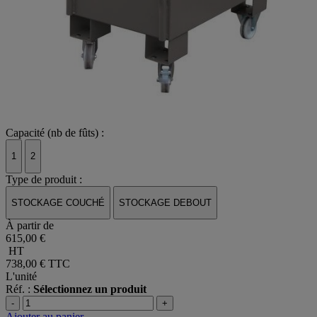
Capacité (nb de fûts) :
1
2
Type de produit :
STOCKAGE COUCHÉ
STOCKAGE DEBOUT
À partir de
615,00 €
HT
738,00 €
TTC
L'unité
Réf. :
Sélectionnez un produit
-
+
Ajouter au panier