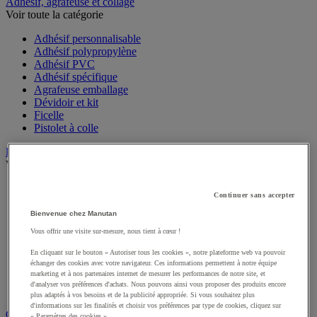
Sports et loisirs
Adhésif, agrafeuse et collage
Voir toute la catégorie
Adhésif personnalisable
Adhésif polypropylène
Adhésif PVC
Adhésif spécifique
Agrafeuse emballage
Dévidoir et kit
Ficelle
Pistolet à colle
Bac
Voir toute la catégorie
Continuer sans accepter
Accessoires pour bac
Bac à bec
Bienvenue chez Manutan
Bac de rangement
Vous offrir une visite sur-mesure, nous tient à cœur !
Bac de transport
Bac gerbable
En cliquant sur le bouton « Autoriser tous les cookies », notre plateforme web va pouvoir
Bac norme Europe
échanger des cookies avec votre navigateur. Ces informations permettent à notre équipe
marketing et à nos partenaires internet de mesurer les performances de notre site, et
Bac pliant
d'analyser vos préférences d'achats. Nous pouvons ainsi vous proposer des produits encore
Bac-tiroirs
plus adaptés à vos besoins et de la publicité appropriée. Si vous souhaitez plus
Rangement pour bacs
d'informations sur les finalités et choisir vos préférences par type de cookies, cliquez sur
« Paramètres des cookies ».