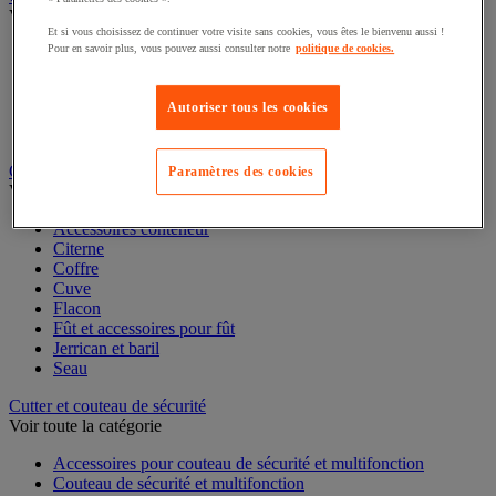
Caisse carton, enveloppe et boîte postale
Voir toute la catégorie
Et si vous choisissez de continuer votre visite sans cookies, vous êtes le bienvenu aussi !
Pour en savoir plus, vous pouvez aussi consulter notre
politique de cookies.
Boîte et tube d'expédition
Caisse carton
Autoriser tous les cookies
Caisse en bois
Caisse-palette carton
Enveloppe et pochette d'expédition
Paramètres des cookies
Contenant et fût
Voir toute la catégorie
Accessoires conteneur
Citerne
Coffre
Cuve
Flacon
Fût et accessoires pour fût
Jerrican et baril
Seau
Cutter et couteau de sécurité
Voir toute la catégorie
Accessoires pour couteau de sécurité et multifonction