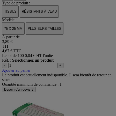
Type de produit :
TISSUS
RÉSISTANTS À L'EAU
Modèle :
75 X 25 MM
PLUSIEURS TAILLES
À partir de
3,89 €
HT
4,67 €
TTC
Le lot de 100
0,04 € HT l'unité
Réf. :
Sélectionnez un produit
-
+
Ajouter au panier
Le produit est actuellement indisponible. Il sera bientôt de retour en
stock.
Quantité minimum de commande : 1
Besoin d'un devis ?