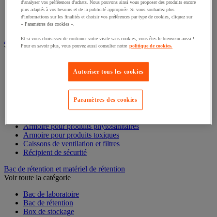
d'analyser vos préférences d'achats. Nous pouvons ainsi vous proposer des produits encore
plus adaptés à vos besoins et de la publicité appropriée. Si vous souhaitez plus
Alarme et détecteur de mouvement
d'informations sur les finalités et choisir vos préférences par type de cookies, cliquez sur
Interphone et vidéophone
« Paramètres des cookies ».
Vidéosurveillance
Et si vous choisissez de continuer votre visite sans cookies, vous êtes le bienvenu aussi !
Pour en savoir plus, vous pouvez aussi consulter notre
politique de cookies.
Armoire de sécurité et stockage de produits dangereux
Voir toute la catégorie
Autoriser tous les cookies
Accessoires pour armoire de sécurité et de stockage
Armoire bouteilles de gaz
Armoire de sûreté
Armoire multirisque
Paramètres des cookies
Armoire pour batteries lithium-ion
Armoire pour produits corrosifs
Armoire pour produits inflammables
Armoire pour produits phytosanitaires
Armoire pour produits toxiques
Caissons de ventilation et filtres
Récipient de sécurité
Bac de rétention et matériel de rétention
Voir toute la catégorie
Bac de laboratoire
Bac de rétention