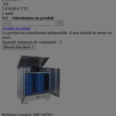
HT
2 830,80 €
TTC
L'unité
Réf. :
Sélectionnez un produit
-
+
Ajouter au panier
Le produit est actuellement indisponible. Il sera bientôt de retour en
stock.
Quantité minimum de commande : 1
Besoin d'un devis ?
Référence produit :MIG367811