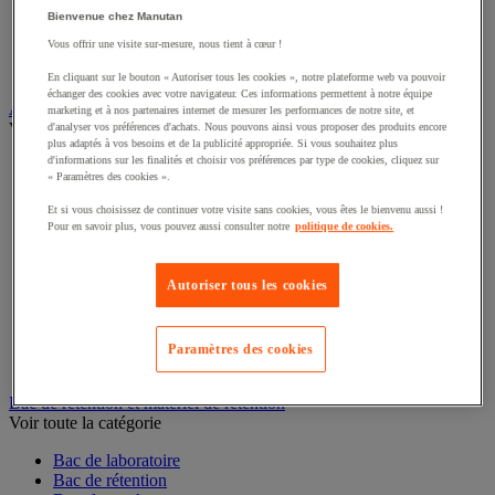
Bienvenue chez Manutan
Alarme et détecteur de mouvement
Vous offrir une visite sur-mesure, nous tient à cœur !
Interphone et vidéophone
Vidéosurveillance
En cliquant sur le bouton « Autoriser tous les cookies », notre plateforme web va pouvoir
échanger des cookies avec votre navigateur. Ces informations permettent à notre équipe
Armoire de sécurité et stockage de produits dangereux
marketing et à nos partenaires internet de mesurer les performances de notre site, et
Voir toute la catégorie
d'analyser vos préférences d'achats. Nous pouvons ainsi vous proposer des produits encore
plus adaptés à vos besoins et de la publicité appropriée. Si vous souhaitez plus
d'informations sur les finalités et choisir vos préférences par type de cookies, cliquez sur
Accessoires pour armoire de sécurité et de stockage
« Paramètres des cookies ».
Armoire bouteilles de gaz
Armoire de sûreté
Et si vous choisissez de continuer votre visite sans cookies, vous êtes le bienvenu aussi !
Armoire multirisque
Pour en savoir plus, vous pouvez aussi consulter notre
politique de cookies.
Armoire pour batteries lithium-ion
Armoire pour produits corrosifs
Armoire pour produits inflammables
Autoriser tous les cookies
Armoire pour produits phytosanitaires
Armoire pour produits toxiques
Caissons de ventilation et filtres
Paramètres des cookies
Récipient de sécurité
Bac de rétention et matériel de rétention
Voir toute la catégorie
Bac de laboratoire
Bac de rétention