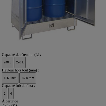
Capacité de rétention (L) :
240 L
270 L
Hauteur hors tout (mm) :
1560 mm
1620 mm
Capacité (nb de fûts) :
2
4
À partir de
2 359,00 €