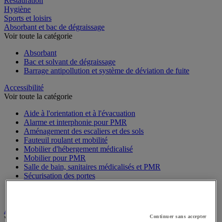
Restauration
Hygiène
Sports et loisirs
Absorbant et bac de dégraissage
Voir toute la catégorie
Absorbant
Bac et solvant de dégraissage
Barrage antipollution et système de déviation de fuite
Accessibilité
Voir toute la catégorie
Aide à l'orientation et à l'évacuation
Alarme et interphonie pour PMR
Aménagement des escaliers et des sols
Fauteuil roulant et mobilité
Mobilier d'hébergement médicalisé
Mobilier pour PMR
Salle de bain, sanitaires médicalisés et PMR
Sécurisation des portes
Signalétique pour PMR
Stationnement pour PMR
Alarme et vidéosurveillance
Continuer sans accepter
Voir toute la catégorie