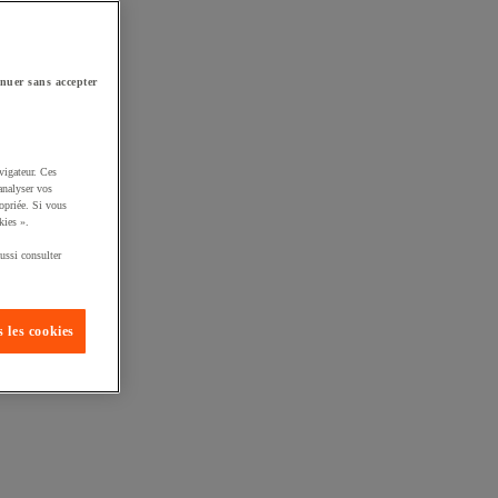
nuer sans accepter
vigateur. Ces
analyser vos
opriée. Si vous
kies ».
ussi consulter
 les cookies