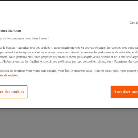
Conti
 chez Manutan
ne visite sur-mesure, nous tient à cœur !
uté un produit à votre panier :
ur le bouton « Autoriser tous les cookies », notre plateforme web va pouvoir échanger des cookies avec votre na
permettent à notre équipe marketing et à nos partenaires internet de mesurer les performances de notre site, et d'
'achats. Nous pouvons ainsi vous proposer des produits encore plus adaptés à vos besoins et de la publicité appr
s d'informations sur les finalités et choisir vos préférences par type de cookies, cliquez sur « Paramètres des coo
oisissez de continuer votre visite sans cookies, vous êtes le bienvenu aussi ! Pour en savoir plus, vous pouvez a
que de cookies.
es des cookies
Autoriser tous