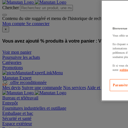
Chercher
Contenu du site suggéré et menu de l'historique de recherche
Mon compte
Se connecter
Bienvenue
×
Vous offrir u
Vous avez ajouté % produits à votre panier :
Vous avez ajo
En cliquant s
informations 
Voir mon panier
préférences d
Poursuivre les achats
souhaitez plu
Catégories
Et si vous ch
Promotions
notre
politi
Manutan Expert
offre reconditionnée
Paramètr
Mes devis
Suivre une commande
Nos services
Aide et contact
Bureau et télétravail
Entrepôt
Fournitures industrielles et outillage
Emballage et bac
Sécurité et santé
Espace extérieur