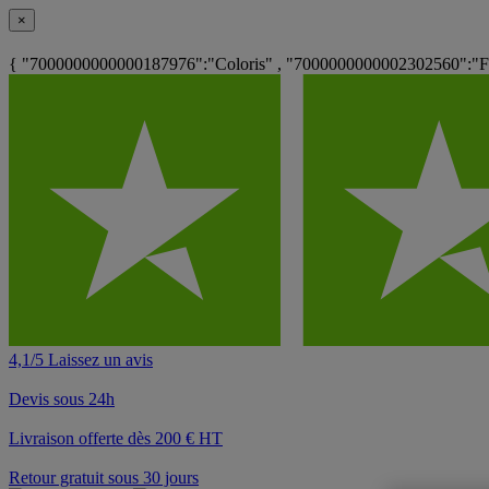
×
{ "7000000000000187976":"Coloris" , "7000000000002302560":"Fi
4,1/5 Laissez un avis
Devis sous 24h
Livraison offerte dès 200 € HT
Retour gratuit sous 30 jours