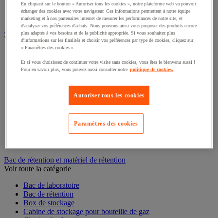
Interphone et vidéophone
En cliquant sur le bouton « Autoriser tous les cookies », notre plateforme web va pouvoir
échanger des cookies avec votre navigateur. Ces informations permettent à notre équipe
Vidéosurveillance
marketing et à nos partenaires internet de mesurer les performances de notre site, et
d'analyser vos préférences d'achats. Nous pouvons ainsi vous proposer des produits encore
Armoire de sécurité et stockage de produits dangereux
plus adaptés à vos besoins et de la publicité appropriée. Si vous souhaitez plus
Voir toute la catégorie
d'informations sur les finalités et choisir vos préférences par type de cookies, cliquez sur
« Paramètres des cookies ».
Accessoires pour armoire de sécurité et de stockage
Et si vous choisissez de continuer votre visite sans cookies, vous êtes le bienvenu aussi !
Armoire bouteilles de gaz
Pour en savoir plus, vous pouvez aussi consulter notre
politique de cookies.
Armoire de sûreté
Armoire multirisque
Armoire pour batteries lithium-ion
Autoriser tous les cookies
Armoire pour produits corrosifs
Armoire pour produits inflammables
Armoire pour produits phytosanitaires
Paramètres des cookies
Armoire pour produits toxiques
Caissons de ventilation et filtres
Récipient de sécurité
Bac de rétention et matériel de rétention
Voir toute la catégorie
Bac de laboratoire
Bac de rétention
Box de stockage
Cabine de stockage pour bouteille de gaz