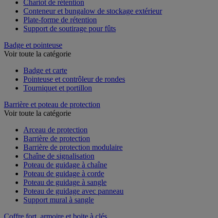
Chariot de rétention
Conteneur et bungalow de stockage extérieur
Plate-forme de rétention
Support de soutirage pour fûts
Badge et pointeuse
Voir toute la catégorie
Badge et carte
Pointeuse et contrôleur de rondes
Tourniquet et portillon
Barrière et poteau de protection
Voir toute la catégorie
Arceau de protection
Barrière de protection
Barrière de protection modulaire
Chaîne de signalisation
Poteau de guidage à chaîne
Poteau de guidage à corde
Poteau de guidage à sangle
Poteau de guidage avec panneau
Support mural à sangle
Coffre fort, armoire et boite à clés