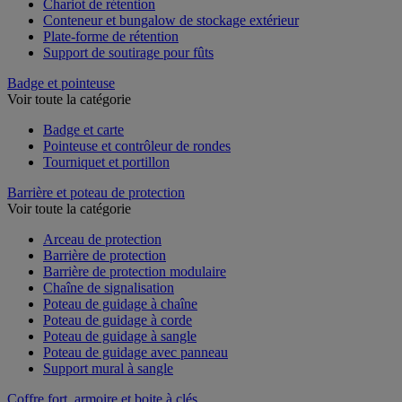
Chariot de rétention
Conteneur et bungalow de stockage extérieur
Plate-forme de rétention
Support de soutirage pour fûts
Badge et pointeuse
Voir toute la catégorie
Badge et carte
Pointeuse et contrôleur de rondes
Tourniquet et portillon
Barrière et poteau de protection
Voir toute la catégorie
Arceau de protection
Barrière de protection
Barrière de protection modulaire
Chaîne de signalisation
Poteau de guidage à chaîne
Poteau de guidage à corde
Poteau de guidage à sangle
Poteau de guidage avec panneau
Support mural à sangle
Coffre fort, armoire et boite à clés