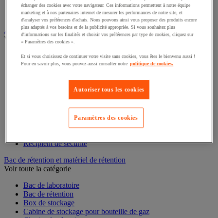
Interphone et vidéophone
échanger des cookies avec votre navigateur. Ces informations permettent à notre équipe
Vidéosurveillance
marketing et à nos partenaires internet de mesurer les performances de notre site, et
d'analyser vos préférences d'achats. Nous pouvons ainsi vous proposer des produits encore
plus adaptés à vos besoins et de la publicité appropriée. Si vous souhaitez plus
Armoire de sécurité et stockage de produits dangereux
d'informations sur les finalités et choisir vos préférences par type de cookies, cliquez sur
Voir toute la catégorie
« Paramètres des cookies ».
Accessoires pour armoire de sécurité et de stockage
Et si vous choisissez de continuer votre visite sans cookies, vous êtes le bienvenu aussi !
Armoire bouteilles de gaz
Pour en savoir plus, vous pouvez aussi consulter notre
politique de cookies.
Armoire de sûreté
Armoire multirisque
Autoriser tous les cookies
Armoire pour batteries lithium-ion
Armoire pour produits corrosifs
Armoire pour produits inflammables
Armoire pour produits phytosanitaires
Paramètres des cookies
Armoire pour produits toxiques
Caissons de ventilation et filtres
Récipient de sécurité
Bac de rétention et matériel de rétention
Voir toute la catégorie
Bac de laboratoire
Bac de rétention
Box de stockage
Cabine de stockage pour bouteille de gaz