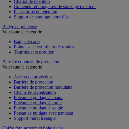
Chariot de rétention
Conteneur et bungalow de stockage extérieur
Plate-forme de rétention
Support de soutirage pour fûts
Badge et pointeuse
Voir toute la catégorie
Badge et carte
Pointeuse et contrôleur de rondes
Tourniquet et portillon
Barrière et poteau de protection
Voir toute la catégorie
Arceau de protection
Barrière de protection
Barrière de protection modulaire
Chaîne de signalisation
Poteau de guidage à chaîne
Poteau de guidage à corde
Poteau de guidage à sangle
Poteau de guidage avec panneau
Support mural à sangle
Coffre fort, armoire et boite à clés