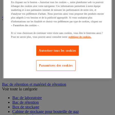
Interphone et vidéophone
En cliquant sur le bouton « Autoriser tous les cookies », notre plateforme web va pouvoir
échanger des cookies avec votre navigateur. Ces informations permettent à notre équipe
Vidéosurveillance
marketing et à nos partenaires internet de mesurer les performances de notre site, et
d'analyser vos préférences d'achats. Nous pouvons ainsi vous proposer des produits encore
Armoire de sécurité et stockage de produits dangereux
plus adaptés à vos besoins et de la publicité appropriée. Si vous souhaitez plus
Voir toute la catégorie
d'informations sur les finalités et choisir vos préférences par type de cookies, cliquez sur
« Paramètres des cookies ».
Accessoires pour armoire de sécurité et de stockage
Et si vous choisissez de continuer votre visite sans cookies, vous êtes le bienvenu aussi !
Armoire bouteilles de gaz
Pour en savoir plus, vous pouvez aussi consulter notre
politique de cookies.
Armoire de sûreté
Armoire multirisque
Armoire pour batteries lithium-ion
Autoriser tous les cookies
Armoire pour produits corrosifs
Armoire pour produits inflammables
Armoire pour produits phytosanitaires
Paramètres des cookies
Armoire pour produits toxiques
Caissons de ventilation et filtres
Récipient de sécurité
Bac de rétention et matériel de rétention
Voir toute la catégorie
Bac de laboratoire
Bac de rétention
Box de stockage
Cabine de stockage pour bouteille de gaz