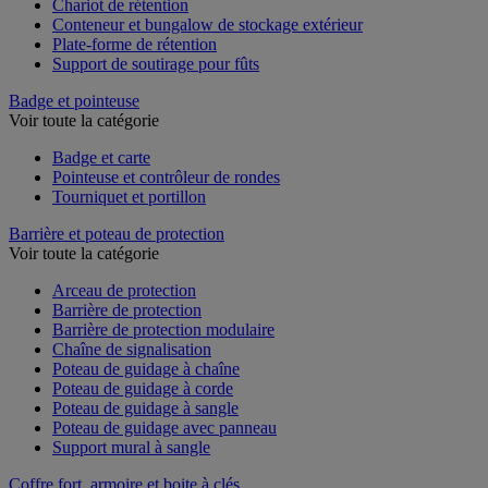
Chariot de rétention
Conteneur et bungalow de stockage extérieur
Plate-forme de rétention
Support de soutirage pour fûts
Badge et pointeuse
Voir toute la catégorie
Badge et carte
Pointeuse et contrôleur de rondes
Tourniquet et portillon
Barrière et poteau de protection
Voir toute la catégorie
Arceau de protection
Barrière de protection
Barrière de protection modulaire
Chaîne de signalisation
Poteau de guidage à chaîne
Poteau de guidage à corde
Poteau de guidage à sangle
Poteau de guidage avec panneau
Support mural à sangle
Coffre fort, armoire et boite à clés