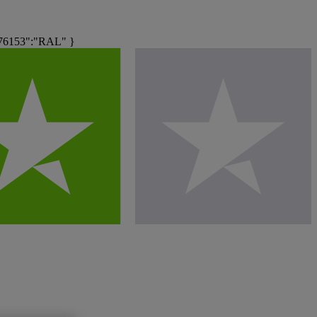
576153":"RAL" }