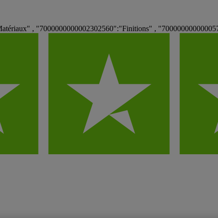
atériaux" , "7000000000002302560":"Finitions" , "7000000000000