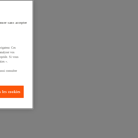
nuer sans accepter
vigateur. Ces
analyser vos
opriée. Si vous
kies ».
ussi consulter
 les cookies