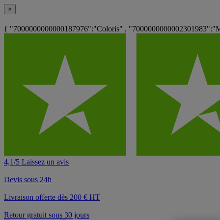
×
{ "7000000000000187976":"Coloris" , "7000000000002301983":"M
4,1/5 Laissez un avis
Devis sous 24h
Livraison offerte dès 200 € HT
Retour gratuit sous 30 jours