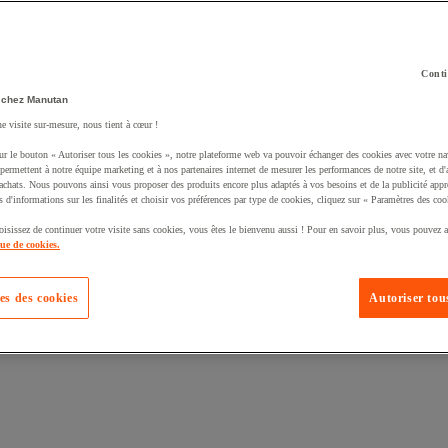
Conti
 chez Manutan
ne visite sur-mesure, nous tient à cœur !
uté un produit à votre panier :
ur le bouton « Autoriser tous les cookies », notre plateforme web va pouvoir échanger des cookies avec votre na
permettent à notre équipe marketing et à nos partenaires internet de mesurer les performances de notre site, et d'
'achats. Nous pouvons ainsi vous proposer des produits encore plus adaptés à vos besoins et de la publicité appr
s d'informations sur les finalités et choisir vos préférences par type de cookies, cliquez sur « Paramètres des coo
oisissez de continuer votre visite sans cookies, vous êtes le bienvenu aussi ! Pour en savoir plus, vous pouvez a
que de cookies.
es des cookies
Autoriser tous