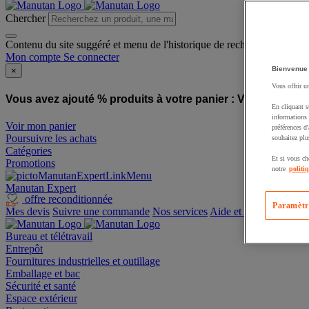
Chercher
Contenu du site suggéré et menu de l'historique de recherche
Mon compte
Se connecter
Bienvenue
×
Vous offrir u
Vous avez ajouté % produits à votre panier :
Vous avez ajo
En cliquant s
informations 
Voir mon panier
préférences d
Poursuivre les achats
souhaitez plu
Catégories
Et si vous ch
Promotions
notre
politi
Manutan Expert
offre reconditionnée
Paramètr
Mes devis
Suivre une commande
Nos services
Aide et contact
Bureau et télétravail
Entrepôt
Fournitures industrielles et outillage
Emballage et bac
Sécurité et santé
Espace extérieur