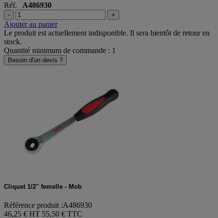
Réf.
A486930
-
+
Ajouter au panier
Le produit est actuellement indisponible. Il sera bientôt de retour en
stock.
Quantité minimum de commande : 1
Besoin d'un devis ?
Cliquet 1/2'' femelle - Mob
Référence produit :A486930
46,25 € HT
55,50 € TTC