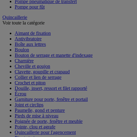
Pompe pneumatique de transfert
Pompe pour fût
Quincaillerie
Voir toute la catégorie
Aimant de fixation
Antivibratoire
Boîte aux lettres
Boulon
Bouton de serrage et manette d'indexage
Charnière
Cheville et goujon
Clavette, goupille et crapaud
Collier et lien de serrage
Crochet et piton
Douille, insert, ressort et filet rapporté
Écrou
Garniture pour porte, fenêtre et portail
Joint et circlips
Paumelle, gond et penture
Pieds de mise à niveau
Poignée de porte, fenêtre et meuble
Pointe, clou et agrafe
Quincaillerie pour l'agencement