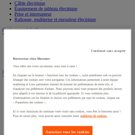
Câble électrique
Équipement de tableau électrique
Prise et interrupteur
Rallonge, multiprise et enrouleur électrique
Graissage et lubrifiant
Voir toute la catégorie
Anti-adhérent
Graisse et huile
Continuer sans accepter
Lubrifiant et dégrippant
Bienvenue chez Manutan
Outils de graissage
Vous offrir une visite sur-mesure, nous tient à cœur !
Instrument de mesure
En cliquant sur le bouton « Autoriser tous les cookies », notre plateforme web va pouvoir
Voir toute la catégorie
échanger des cookies avec votre navigateur. Ces informations permettent à notre équipe
marketing et à nos partenaires internet de mesurer les performances de notre site, et
Balance industrielle
d'analyser vos préférences d'achats. Nous pouvons ainsi vous proposer des produits encore
Compteur et compteur-métreur
plus adaptés à vos besoins et de la publicité appropriée. Si vous souhaitez plus
Dynamomètre
d'informations sur les finalités et choisir vos préférences par type de cookies, cliquez sur
« Paramètres des cookies ».
Équipement optique
Instrument de mesure de laboratoire
Et si vous choisissez de continuer votre visite sans cookies, vous êtes le bienvenu aussi !
Mesure de distance
Pour en savoir plus, vous pouvez aussi consulter notre
politique de cookies.
Mesure de la vitesse
Mesure de l'environnement
Mesure d'électricité
Autoriser tous les cookies