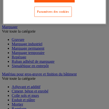
Mesure du temps
Mesure et repère de chantier
Mesure topographique
Paramètres des cookies
Mesureur et détecteur d'épaisseur
Thermomètre et thermohygromètre
Marquage
Voir toute la catégorie
Gravure
Marquage industriel
Marquage permanent
Marquage temporaire
Repérage
Ruban adhésif de marquage
Signalétique en entrepôt
Matériau pour gros-œuvre et finition du bâtiment
Voir toute la catégorie
Adjuvant et additif
Ciment, béton et enrobé
Colle sols et murs
Enduit et plâtre
Mortier
Ragréage