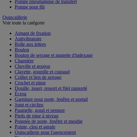
Pompe pneumatique de transfert
Pompe pour fût
Quincaillerie
Voir toute la catégorie
Aimant de fixation
Antivibratoire
Boîte aux lettres
Boulon
Bouton de serrage et manette d'indexage
Charnière
Cheville et goujon
Clavette, goupille et crapaud
Collier et lien de serrage
Crochet et piton
Douille, insert, ressort et filet rapporté
Écrou
Garniture pour porte, fenêtre et portail
Joint et circlips
Paumelle, gond et penture
Pieds de mise à niveau
Poignée de porte, fenêtre et meuble
Pointe, clou et agrafe
Quincaillerie pour l'agencement