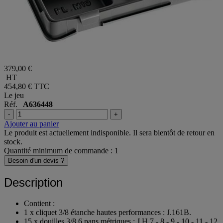
379,00 €
HT
454,80 €
TTC
Le jeu
Réf.
A636448
-
+
Ajouter au panier
Le produit est actuellement indisponible. Il sera bientôt de retour en
stock.
Quantité minimum de commande : 1
Besoin d'un devis ?
Description
Contient :
1 x cliquet 3/8 étanche hautes performances : J.161B.
15 x douilles 3/8 6 pans métriques : J.H 7 - 8 - 9 - 10 - 11 - 12