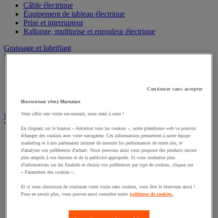
Câble électrique
Équipement de tableau électrique
Prise et interrupteur
Rallonge, multiprise et enrouleur électrique
Graissage et lubrifiant
Voir toute la catégorie
Anti-adhérent
Graisse et huile
Continuer sans accepter
Lubrifiant et dégrippant
Outils de graissage
Bienvenue chez Manutan
Vous offrir une visite sur-mesure, nous tient à cœur !
Instrument de mesure
Voir toute la catégorie
En cliquant sur le bouton « Autoriser tous les cookies », notre plateforme web va pouvoir
échanger des cookies avec votre navigateur. Ces informations permettent à notre équipe
Balance industrielle
marketing et à nos partenaires internet de mesurer les performances de notre site, et
Compteur et compteur-métreur
d'analyser vos préférences d'achats. Nous pouvons ainsi vous proposer des produits encore
Dynamomètre
plus adaptés à vos besoins et de la publicité appropriée. Si vous souhaitez plus
d'informations sur les finalités et choisir vos préférences par type de cookies, cliquez sur
Équipement optique
« Paramètres des cookies ».
Instrument de mesure de laboratoire
Mesure de distance
Et si vous choisissez de continuer votre visite sans cookies, vous êtes le bienvenu aussi !
Mesure de la vitesse
Pour en savoir plus, vous pouvez aussi consulter notre
politique de cookies.
Mesure de l'environnement
Mesure d'électricité