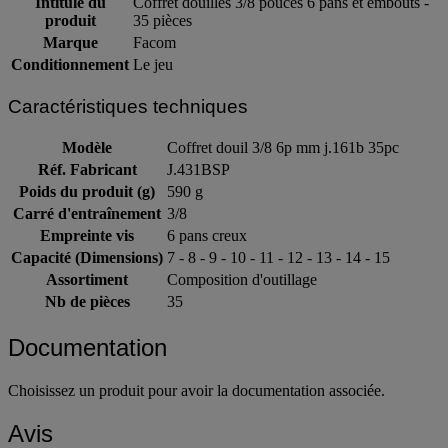
Intitulé du
Coffret douilles 3/8 pouces 6 pans et embouts -
produit
35 pièces
Marque
Facom
Conditionnement
Le jeu
Caractéristiques techniques
Modèle
Coffret douil 3/8 6p mm j.161b 35pc
Réf. Fabricant
J.431BSP
Poids du produit (g)
590 g
Carré d'entraînement
3/8
Empreinte vis
6 pans creux
Capacité (Dimensions)
7 - 8 - 9 - 10 - 11 - 12 - 13 - 14 - 15
Assortiment
Composition d'outillage
Nb de pièces
35
Documentation
Choisissez un produit pour avoir la documentation associée.
Avis