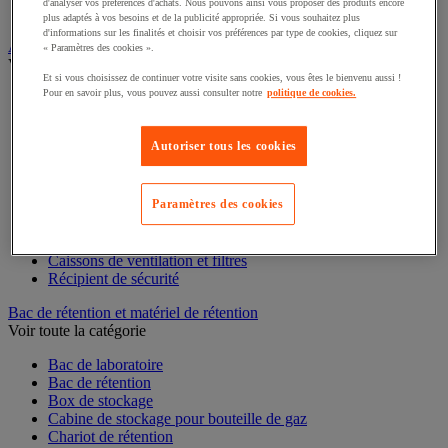
d'analyser vos préférences d'achats. Nous pouvons ainsi vous proposer des produits encore
Interphone et vidéophone
plus adaptés à vos besoins et de la publicité appropriée. Si vous souhaitez plus
Vidéosurveillance
d'informations sur les finalités et choisir vos préférences par type de cookies, cliquez sur
« Paramètres des cookies ».
Armoire de sécurité et stockage de produits dangereux
Voir toute la catégorie
Et si vous choisissez de continuer votre visite sans cookies, vous êtes le bienvenu aussi !
Pour en savoir plus, vous pouvez aussi consulter notre
politique de cookies.
Accessoires pour armoire de sécurité et de stockage
Armoire bouteilles de gaz
Autoriser tous les cookies
Armoire de sûreté
Armoire multirisque
Armoire pour batteries lithium-ion
Armoire pour produits corrosifs
Paramètres des cookies
Armoire pour produits inflammables
Armoire pour produits phytosanitaires
Armoire pour produits toxiques
Caissons de ventilation et filtres
Récipient de sécurité
Bac de rétention et matériel de rétention
Voir toute la catégorie
Bac de laboratoire
Bac de rétention
Box de stockage
Cabine de stockage pour bouteille de gaz