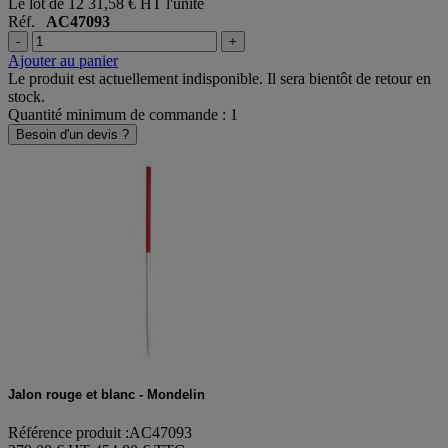
454,80 €
TTC
Le lot de 12
31,58 € HT l'unité
Réf.
AC47093
-
+
Ajouter au panier
Le produit est actuellement indisponible. Il sera bientôt de retour en
stock.
Quantité minimum de commande : 1
Besoin d'un devis ?
Jalon rouge et blanc - Mondelin