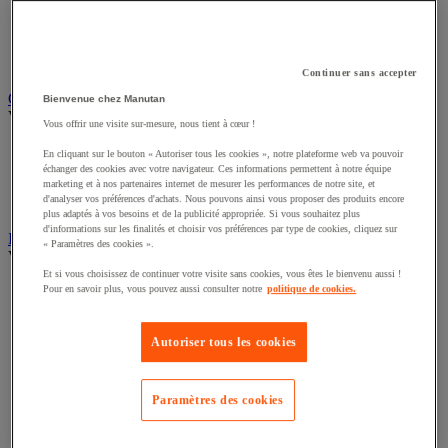
Câble électrique
Équipement de tableau électrique
Prise et interrupteur
Rallonge, multiprise et enrouleur électrique
Continuer sans accepter
Graissage et lubrifiant
Bienvenue chez Manutan
Voir toute la catégorie
Vous offrir une visite sur-mesure, nous tient à cœur !
Anti-adhérent
En cliquant sur le bouton « Autoriser tous les cookies », notre plateforme web va pouvoir
Graisse et huile
échanger des cookies avec votre navigateur. Ces informations permettent à notre équipe
Lubrifiant et dégrippant
marketing et à nos partenaires internet de mesurer les performances de notre site, et
d'analyser vos préférences d'achats. Nous pouvons ainsi vous proposer des produits encore
Outils de graissage
plus adaptés à vos besoins et de la publicité appropriée. Si vous souhaitez plus
d'informations sur les finalités et choisir vos préférences par type de cookies, cliquez sur
Instrument de mesure
« Paramètres des cookies ».
Voir toute la catégorie
Et si vous choisissez de continuer votre visite sans cookies, vous êtes le bienvenu aussi !
Balance industrielle
Pour en savoir plus, vous pouvez aussi consulter notre
politique de cookies.
Compteur et compteur-métreur
Dynamomètre
Autoriser tous les cookies
Équipement optique
Instrument de mesure de laboratoire
Mesure de distance
Mesure de la vitesse
Paramètres des cookies
Mesure de l'environnement
Mesure d'électricité