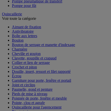
Pompe pneumatique de transfert
Pompe pour fût
Quincaillerie
Voir toute la catégorie
Aimant de fixation
Antivibratoire
Boîte aux lettres
Boulon
Bouton de serrage et manette d'indexage
Charnière
Cheville et goujon
Clavette, goupille et crapaud
Collier et lien de serrage
Crochet et piton
Douille, insert, ressort et filet rapporté
Écrou
Garniture pour porte, fenêtre et portail
Joint et circlips
Paumelle, gond et penture
Pieds de mise à niveau
Poignée de porte, fenêtre et meuble
Pointe, clou et agrafe
Quincaillerie pour l'agencement