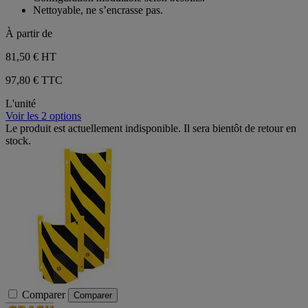
étoiles.
Nettoyable, ne s’encrasse pas.
4
avis
À partir de
81,50 €
HT
97,80 € TTC
L'unité
Voir les 2 options
Le produit est actuellement indisponible. Il sera bientôt de retour en
stock.
Comparer
Comparer