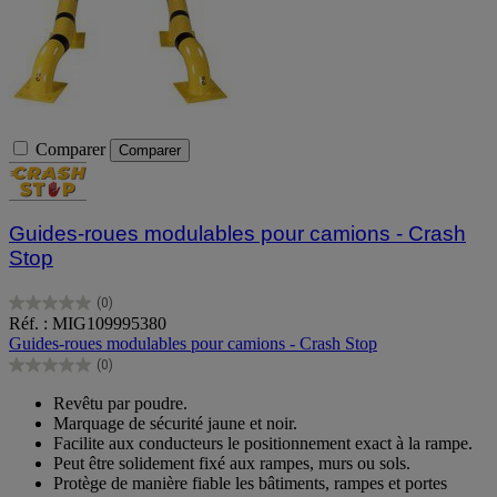
situations.
Comparer
Comparer
Guides-roues modulables pour camions - Crash
Stop
(0)
0.0
Réf. : MIG109995380
sur
Guides-roues modulables pour camions - Crash Stop
5
(0)
étoiles.
0.0
sur
Revêtu par poudre.
5
Marquage de sécurité jaune et noir.
étoiles.
Facilite aux conducteurs le positionnement exact à la rampe.
Peut être solidement fixé aux rampes, murs ou sols.
Protège de manière fiable les bâtiments, rampes et portes