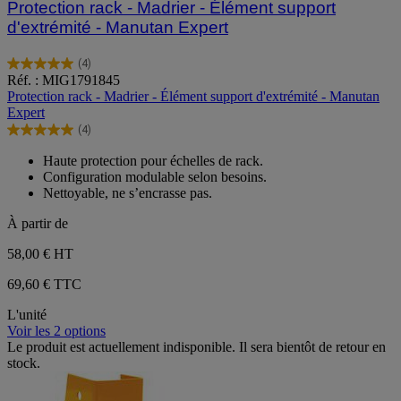
Protection rack - Madrier - Élément support
d'extrémité - Manutan Expert
(4)
5.0
Réf. : MIG1791845
sur
Protection rack - Madrier - Élément support d'extrémité - Manutan
5
Expert
étoiles.
(4)
4
5.0
avis
sur
Haute protection pour échelles de rack.
5
Configuration modulable selon besoins.
étoiles.
Nettoyable, ne s’encrasse pas.
4
avis
À partir de
58,00 €
HT
69,60 € TTC
L'unité
Voir les 2 options
Le produit est actuellement indisponible. Il sera bientôt de retour en
stock.