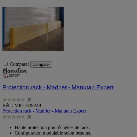
Comparer
Comparer
Protection rack - Madrier - Manutan Expert
(0)
0.0
Réf. : MIG1839249
sur
Protection rack - Madrier - Manutan Expert
5
(0)
étoiles.
0.0
sur
Haute protection pour échelles de rack.
5
Configuration modulable selon besoins.
étoiles.