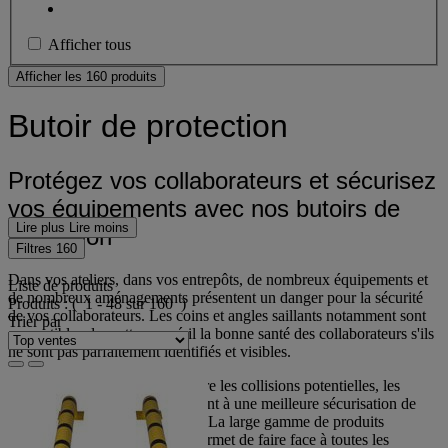
Afficher tous
Afficher les 160 produits
Butoir de protection
Protégez vos collaborateurs et sécurisez
vos équipements avec nos butoirs de
Lire plus
Lire moins
protection
Filtres
160
Dans vos ateliers, dans vos entrepôts, de nombreux équipements et
Liste de produits
de nombreux aménagements présentent un danger pour la sécurité
Produits :
( 1 - 48 sur 160 )
de vos collaborateurs. Les coins et angles saillants notamment sont
Trier par
susceptibles de mettre en péril la bonne santé des collaborateurs s'ils
ne sont pas parfaitement identifiés et visibles.
En proposant une solution contre les collisions potentielles, les
butoirs de protection
participent à une meilleure sécurisation de
votre environnement de travail. La large gamme de produits
disponibles dans ce domaine permet de faire face à toutes les