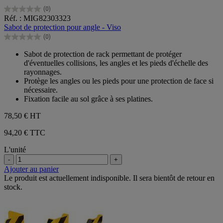
(0)
0.0
Réf. : MIG82303323
sur
Sabot de protection pour angle - Viso
5
(0)
étoiles.
0.0
sur
Sabot de protection de rack permettant de protéger
5
d'éventuelles collisions, les angles et les pieds d'échelle des
étoiles.
rayonnages.
Protège les angles ou les pieds pour une protection de face si
nécessaire.
Fixation facile au sol grâce à ses platines.
78,50 €
HT
94,20 € TTC
L'unité
-
+
Ajouter au panier
Le produit est actuellement indisponible. Il sera bientôt de retour en
stock.