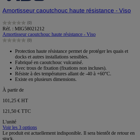
Amortisseur caoutchouc haute résistance - Viso
(0)
0.0
Réf. : MIG58021212
sur
Amortisseur caoutchouc haute résistance - Viso
5
(0)
étoiles.
0.0
sur
Protection haute résistance permet de protéger les quais et
5
docks et autres installations sensibles.
étoiles.
Fabriqué en caoutchouc vulcanisé.
Avec trous de fixation (fixations non incluses).
Résiste à des températures allant de -40 à +60°C.
Existe en plusieurs dimensions.
À partir de
101,25 €
HT
121,50 € TTC
L'unité
Voir les 3 options
Le produit est actuellement indisponible. Il sera bientôt de retour en
stock.