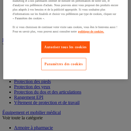
marketing et à nos partenaires internet de mesurer les performances de notre site, et
d'analyser vos préférences d'achats. Nous pouvons ainsi vous proposer des produits encore
Accessoires pour coffre fort, armoire et boite à clés
plus adaptés à vos besoins et de la publicité appropriée. Si vous souhaitez plus
Armoire à clés
d'informations sur les finalités et choisir vos préférences par type de cookies, cliquez sur
« Paramètres des cookies ».
Armoire forte
Boîte à clés
Et si vous choisissez de continuer votre visite sans cookies, vous êtes le bienvenu aussi !
Coffre-fort
Pour en savoir plus, vous pouvez aussi consulter notre
politique de cookies.
Équipement de protection individuelle (EPI)
Voir toute la catégorie
Autoriser tous les cookies
Antichute
Gants
Paramètres des cookies
Masque respiratoire
Protection auditive
Protection de la tête
Protection des pieds
Protection des yeux
Protection du dos et des articulations
Rangement EPI
Vêtement de protection et de travail
Équipement et mobilier médical
Voir toute la catégorie
Armoire à pharmacie