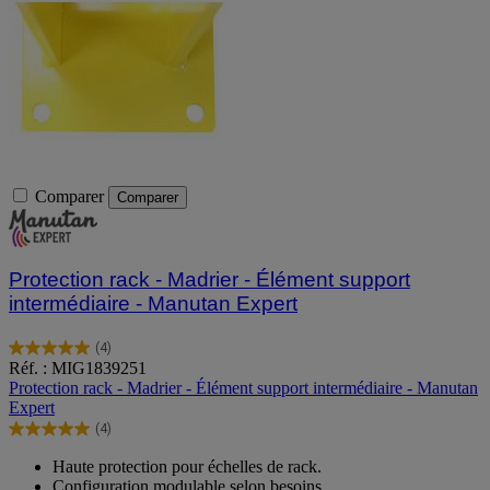
Comparer
Comparer
Protection rack - Madrier - Élément support
intermédiaire - Manutan Expert
(4)
5.0
Réf. : MIG1839251
sur
Protection rack - Madrier - Élément support intermédiaire - Manutan
5
Expert
étoiles.
(4)
4
5.0
avis
sur
Haute protection pour échelles de rack.
5
Configuration modulable selon besoins.