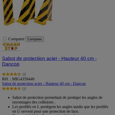
Comparer
Comparer
Sabot de protection acier - Hauteur 40 cm -
Dancop
(2)
4.5
Réf. : MIG4359440
sur
Sabot de protection acier - Hauteur 40 cm - Dancop
5
(2)
étoiles.
4.5
2
sur
Sabot de protection permettant de protéger les angles de
avis
5
rayonnages des collisions .
étoiles.
Les profilés en L protègent les angles tandis que les profilés
2
en U servent pour une protection de face.
avis