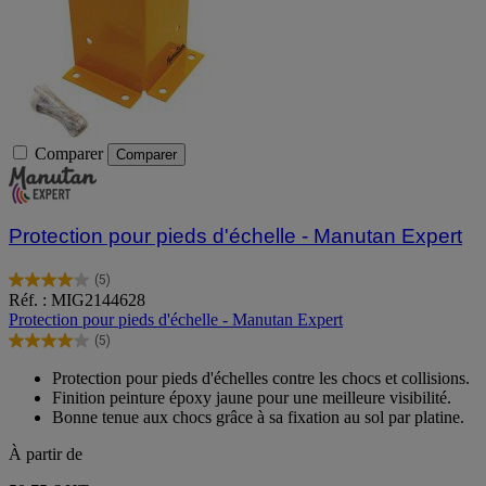
Comparer
Comparer
Protection pour pieds d'échelle - Manutan Expert
(5)
4.0
Réf. : MIG2144628
sur
Protection pour pieds d'échelle - Manutan Expert
5
(5)
étoiles.
4.0
5
sur
Protection pour pieds d'échelles contre les chocs et collisions.
avis
5
Finition peinture époxy jaune pour une meilleure visibilité.
étoiles.
Bonne tenue aux chocs grâce à sa fixation au sol par platine.
5
avis
À partir de