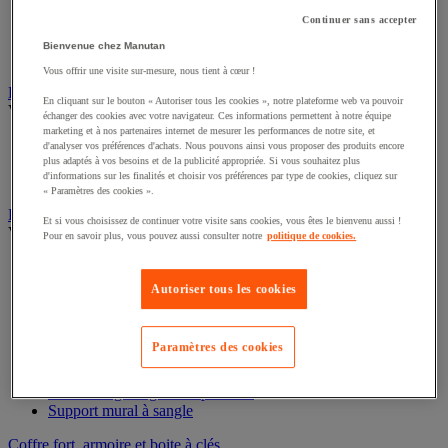
Chariot de rétention
Continuer sans accepter
Conteneur et bungalow de stockage extérieur
Plate-forme de rétention
Bienvenue chez Manutan
Support de soutirage pour fûts
Vous offrir une visite sur-mesure, nous tient à cœur !
Badge et pointeuse
En cliquant sur le bouton « Autoriser tous les cookies », notre plateforme web va pouvoir
Voir toute la catégorie
échanger des cookies avec votre navigateur. Ces informations permettent à notre équipe
marketing et à nos partenaires internet de mesurer les performances de notre site, et
Badge et carte
d'analyser vos préférences d'achats. Nous pouvons ainsi vous proposer des produits encore
Pointeuse et contrôleur de rondes
plus adaptés à vos besoins et de la publicité appropriée. Si vous souhaitez plus
d'informations sur les finalités et choisir vos préférences par type de cookies, cliquez sur
Tourniquet et portillon
« Paramètres des cookies ».
Barrière et poteau de protection
Et si vous choisissez de continuer votre visite sans cookies, vous êtes le bienvenu aussi !
Voir toute la catégorie
Pour en savoir plus, vous pouvez aussi consulter notre
politique de cookies.
Arceau de protection
Barrière de protection
Autoriser tous les cookies
Barrière de protection modulaire
Chaîne de signalisation
Poteau de guidage à chaîne
Paramètres des cookies
Poteau de guidage à corde
Poteau de guidage à sangle
Poteau de guidage avec panneau
Support mural à sangle
Coffre fort, armoire et boite à clés