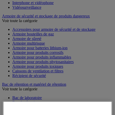
Interphone et vidéophone
Vidéosurveillance
Armoire de sécurité et stockage de produits dangereux
Voir toute la catégorie
Accessoires pour armoire de sécurité et de stockage
Armoire bouteilles de gaz
Armoire de sûreté
Armoire multirisque
Armoire pour batteries lithium-ion
Armoire pour produits corrosifs
Armoire pour produits inflammables
Armoire pour produits phytosanitaires
Armoire pour produits toxiques
Caissons de ventilation et filtres
Récipient de sécurité
Bac de rétention et matériel de rétention
Voir toute la catégorie
Bac de laboratoire
Bac de rétention
Box de stockage
Cabine de stockage pour bouteille de gaz