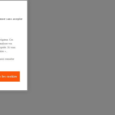
nuer sans accepter
vigateur. Ces
analyser vos
opriée. Si vous
kies ».
ussi consulter
 les cookies