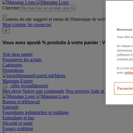
Chercher
Contenu du site suggéré et menu de l'historique de recherche
Mon compte
Se connecter
Bienvenue
×
Vous offrir u
Vous avez ajouté % produits à votre panier :
Vous avez ajo
En cliquant s
informations 
Voir mon panier
préférences d
Poursuivre les achats
souhaitez plu
Catégories
Et si vous ch
Promotions
notre
politi
Manutan Expert
offre reconditionnée
Paramètr
Mes devis
Suivre une commande
Nos services
Aide et contact
Bureau et télétravail
Entrepôt
Fournitures industrielles et outillage
Emballage et bac
Sécurité et santé
Espace extérieur