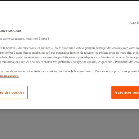
Conti
 chez Manutan
ne visite sur-mesure, nous tient à cœur !
uté un produit à votre panier :
ur le bouton « Autoriser tous les cookies », notre plateforme web va pouvoir échanger des cookies avec votre na
permettent à notre équipe marketing et à nos partenaires internet de mesurer les performances de notre site, et d'
'achats. Nous pouvons ainsi vous proposer des produits encore plus adaptés à vos besoins et de la publicité appr
s d'informations sur les finalités et choisir vos préférences par type de cookies, cliquez sur « Paramètres des coo
oisissez de continuer votre visite sans cookies, vous êtes le bienvenu aussi ! Pour en savoir plus, vous pouvez a
que de cookies.
es des cookies
Autoriser tous