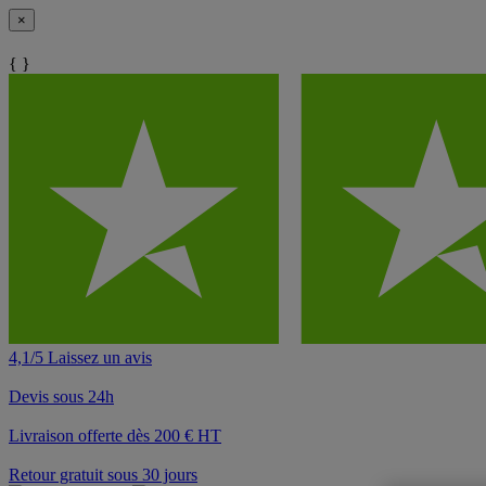
×
{ }
4,1/5 Laissez un avis
Devis sous 24h
Livraison offerte dès 200 € HT
Retour gratuit sous 30 jours