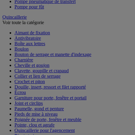
Pompe pneumatique de transfert
Pompe pour fût
Quincaillerie
Voir toute la catégorie
Aimant de fixation
Antivibratoire
Boîte aux lettres
Boulon
Bouton de serrage et manette d'indexage
Charnière
Cheville et goujon
Clavette, goupille et crapaud
Collier et lien de serrage
Crochet et piton
Douille, insert, ressort et filet rapporté
Écrou
Garniture pour porte, fenêtre et portail
Joint et circlips
Paumelle, gond et penture
Pieds de mise à niveau
Poignée de porte, fenêtre et meuble
Pointe, clou et agrafe
Quincaillerie pour l'agencement