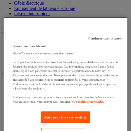
Câble électrique
Équipement de tableau électrique
Prise et interrupteur
Rallonge, multiprise et enrouleur électrique
Graissage et lubrifiant
Voir toute la catégorie
Continuer sans accepter
Anti-adhérent
Bienvenue chez Manutan
Graisse et huile
Vous offrir une visite sur-mesure, nous tient à cœur !
Lubrifiant et dégrippant
Outils de graissage
En cliquant sur le bouton « Autoriser tous les cookies », notre plateforme web va pouvoir
échanger des cookies avec votre navigateur. Ces informations permettent à notre équipe
Instrument de mesure
marketing et à nos partenaires internet de mesurer les performances de notre site, et
Voir toute la catégorie
d'analyser vos préférences d'achats. Nous pouvons ainsi vous proposer des produits encore
plus adaptés à vos besoins et de la publicité appropriée. Si vous souhaitez plus
Balance industrielle
d'informations sur les finalités et choisir vos préférences par type de cookies, cliquez sur
« Paramètres des cookies ».
Compteur et compteur-métreur
Dynamomètre
Et si vous choisissez de continuer votre visite sans cookies, vous êtes le bienvenu aussi !
Équipement optique
Pour en savoir plus, vous pouvez aussi consulter notre
politique de cookies.
Instrument de mesure de laboratoire
Mesure de distance
Mesure de la vitesse
Autoriser tous les cookies
Mesure de l'environnement
Mesure d'électricité