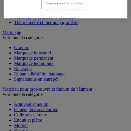
Mesure du temps
Paramètres des cookies
Mesure et repère de chantier
Mesure topographique
Mesureur et détecteur d'épaisseur
Thermomètre et thermohygromètre
Marquage
Voir toute la catégorie
Gravure
Marquage industriel
Marquage permanent
Marquage temporaire
Repérage
Ruban adhésif de marquage
Signalétique en entrepôt
Matériau pour gros-œuvre et finition du bâtiment
Voir toute la catégorie
Adjuvant et additif
Ciment, béton et enrobé
Colle sols et murs
Enduit et plâtre
Mortier
Ragréage