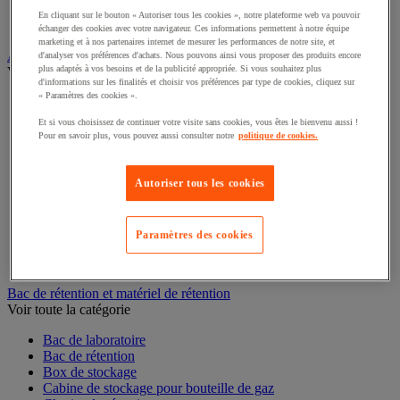
Interphone et vidéophone
En cliquant sur le bouton « Autoriser tous les cookies », notre plateforme web va pouvoir
Vidéosurveillance
échanger des cookies avec votre navigateur. Ces informations permettent à notre équipe
marketing et à nos partenaires internet de mesurer les performances de notre site, et
Armoire de sécurité et stockage de produits dangereux
d'analyser vos préférences d'achats. Nous pouvons ainsi vous proposer des produits encore
plus adaptés à vos besoins et de la publicité appropriée. Si vous souhaitez plus
Voir toute la catégorie
d'informations sur les finalités et choisir vos préférences par type de cookies, cliquez sur
« Paramètres des cookies ».
Accessoires pour armoire de sécurité et de stockage
Armoire bouteilles de gaz
Et si vous choisissez de continuer votre visite sans cookies, vous êtes le bienvenu aussi !
Armoire de sûreté
Pour en savoir plus, vous pouvez aussi consulter notre
politique de cookies.
Armoire multirisque
Armoire pour batteries lithium-ion
Armoire pour produits corrosifs
Autoriser tous les cookies
Armoire pour produits inflammables
Armoire pour produits phytosanitaires
Armoire pour produits toxiques
Paramètres des cookies
Caissons de ventilation et filtres
Récipient de sécurité
Bac de rétention et matériel de rétention
Voir toute la catégorie
Bac de laboratoire
Bac de rétention
Box de stockage
Cabine de stockage pour bouteille de gaz