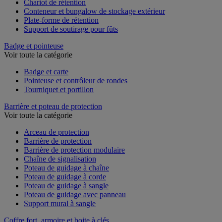
Chariot de rétention
Conteneur et bungalow de stockage extérieur
Plate-forme de rétention
Support de soutirage pour fûts
Badge et pointeuse
Voir toute la catégorie
Badge et carte
Pointeuse et contrôleur de rondes
Tourniquet et portillon
Barrière et poteau de protection
Voir toute la catégorie
Arceau de protection
Barrière de protection
Barrière de protection modulaire
Chaîne de signalisation
Poteau de guidage à chaîne
Poteau de guidage à corde
Poteau de guidage à sangle
Poteau de guidage avec panneau
Support mural à sangle
Coffre fort, armoire et boite à clés