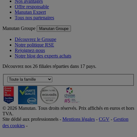
Nos avantages
Offre responsable
Manutan Expert
Tous nos partenaires
Manutan Groupe
Manutan Groupe
Découvrez le Groupe
Notre politique RSE
Rejoignez-nous
Notre blog des experts achats
Découvrez nos 26 filiales réparties dans 17 pays.
©
2026
Manutan. Tous droits réservés. Prix affichés en euros et hors
TVA.
Site dédié aux professionnels -
Mentions légales
-
CGV
-
Gestion
des cookies
-
Accessibilité  Non conformités