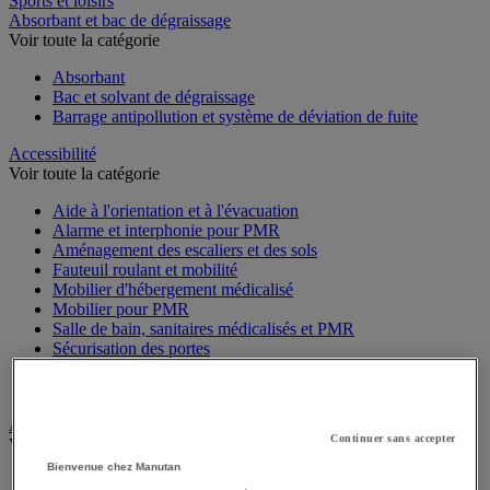
Sports et loisirs
Absorbant et bac de dégraissage
Voir toute la catégorie
Absorbant
Bac et solvant de dégraissage
Barrage antipollution et système de déviation de fuite
Accessibilité
Voir toute la catégorie
Aide à l'orientation et à l'évacuation
Alarme et interphonie pour PMR
Aménagement des escaliers et des sols
Fauteuil roulant et mobilité
Mobilier d'hébergement médicalisé
Mobilier pour PMR
Salle de bain, sanitaires médicalisés et PMR
Sécurisation des portes
Signalétique pour PMR
Stationnement pour PMR
Alarme et vidéosurveillance
Continuer sans accepter
Voir toute la catégorie
Bienvenue chez Manutan
Alarme et détecteur de mouvement