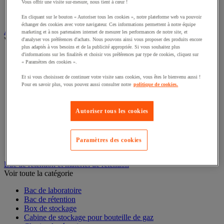
Vous offrir une visite sur-mesure, nous tient à cœur !
Interphone et vidéophone
Vidéosurveillance
En cliquant sur le bouton « Autoriser tous les cookies », notre plateforme web va pouvoir
échanger des cookies avec votre navigateur. Ces informations permettent à notre équipe
Armoire de sécurité et stockage de produits dangereux
marketing et à nos partenaires internet de mesurer les performances de notre site, et
Voir toute la catégorie
d'analyser vos préférences d'achats. Nous pouvons ainsi vous proposer des produits encore
plus adaptés à vos besoins et de la publicité appropriée. Si vous souhaitez plus
d'informations sur les finalités et choisir vos préférences par type de cookies, cliquez sur
Accessoires pour armoire de sécurité et de stockage
« Paramètres des cookies ».
Armoire bouteilles de gaz
Armoire de sûreté
Et si vous choisissez de continuer votre visite sans cookies, vous êtes le bienvenu aussi !
Armoire multirisque
Pour en savoir plus, vous pouvez aussi consulter notre
politique de cookies.
Armoire pour batteries lithium-ion
Armoire pour produits corrosifs
Armoire pour produits inflammables
Autoriser tous les cookies
Armoire pour produits phytosanitaires
Armoire pour produits toxiques
Caissons de ventilation et filtres
Paramètres des cookies
Récipient de sécurité
Bac de rétention et matériel de rétention
Voir toute la catégorie
Bac de laboratoire
Bac de rétention
Box de stockage
Cabine de stockage pour bouteille de gaz