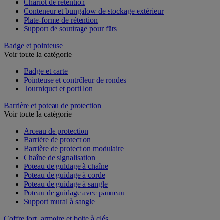
Chariot de rétention
Conteneur et bungalow de stockage extérieur
Plate-forme de rétention
Support de soutirage pour fûts
Badge et pointeuse
Voir toute la catégorie
Badge et carte
Pointeuse et contrôleur de rondes
Tourniquet et portillon
Barrière et poteau de protection
Voir toute la catégorie
Arceau de protection
Barrière de protection
Barrière de protection modulaire
Chaîne de signalisation
Poteau de guidage à chaîne
Poteau de guidage à corde
Poteau de guidage à sangle
Poteau de guidage avec panneau
Support mural à sangle
Coffre fort, armoire et boite à clés