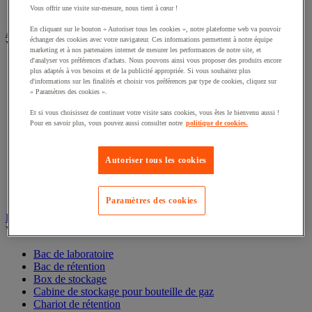
Interphone et vidéophone
Vous offrir une visite sur-mesure, nous tient à cœur !
Vidéosurveillance
En cliquant sur le bouton « Autoriser tous les cookies », notre plateforme web va pouvoir
échanger des cookies avec votre navigateur. Ces informations permettent à notre équipe
Armoire de sécurité et stockage de produits dangereux
marketing et à nos partenaires internet de mesurer les performances de notre site, et
Voir toute la catégorie
d'analyser vos préférences d'achats. Nous pouvons ainsi vous proposer des produits encore
plus adaptés à vos besoins et de la publicité appropriée. Si vous souhaitez plus
Accessoires pour armoire de sécurité et de stockage
d'informations sur les finalités et choisir vos préférences par type de cookies, cliquez sur
Armoire bouteilles de gaz
« Paramètres des cookies ».
Armoire de sûreté
Et si vous choisissez de continuer votre visite sans cookies, vous êtes le bienvenu aussi !
Armoire multirisque
Pour en savoir plus, vous pouvez aussi consulter notre
politique de cookies.
Armoire pour batteries lithium-ion
Armoire pour produits corrosifs
Armoire pour produits inflammables
Autoriser tous les cookies
Armoire pour produits phytosanitaires
Armoire pour produits toxiques
Caissons de ventilation et filtres
Paramètres des cookies
Récipient de sécurité
Bac de rétention et matériel de rétention
Voir toute la catégorie
Bac de laboratoire
Bac de rétention
Box de stockage
Cabine de stockage pour bouteille de gaz