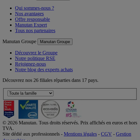
Manutan France
Manutan France
Qui sommes-nous ?
Nos avantages
Offre responsable
Manutan Expert
Tous nos partenaires
Manutan Groupe
Manutan Groupe
Découvrez le Groupe
Notre politique RSE
Rejoignez-nous
Notre blog des experts achats
Découvrez nos 26 filiales réparties dans 17 pays.
©
2026
Manutan. Tous droits réservés. Prix affichés en euros et hors
TVA.
Site dédié aux professionnels -
Mentions légales
-
CGV
-
Gestion