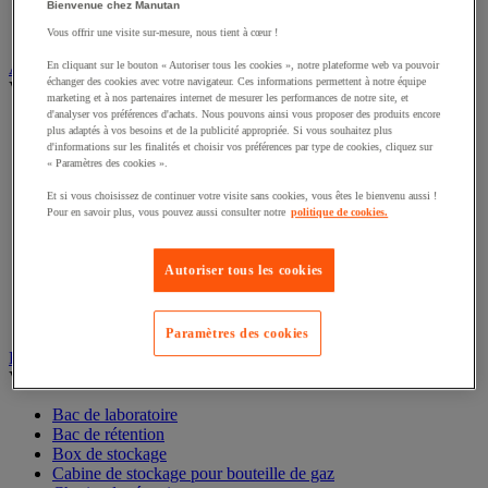
Bienvenue chez Manutan
Interphone et vidéophone
Vidéosurveillance
Vous offrir une visite sur-mesure, nous tient à cœur !
Armoire de sécurité et stockage de produits dangereux
En cliquant sur le bouton « Autoriser tous les cookies », notre plateforme web va pouvoir
échanger des cookies avec votre navigateur. Ces informations permettent à notre équipe
Voir toute la catégorie
marketing et à nos partenaires internet de mesurer les performances de notre site, et
d'analyser vos préférences d'achats. Nous pouvons ainsi vous proposer des produits encore
Accessoires pour armoire de sécurité et de stockage
plus adaptés à vos besoins et de la publicité appropriée. Si vous souhaitez plus
Armoire bouteilles de gaz
d'informations sur les finalités et choisir vos préférences par type de cookies, cliquez sur
Armoire de sûreté
« Paramètres des cookies ».
Armoire multirisque
Et si vous choisissez de continuer votre visite sans cookies, vous êtes le bienvenu aussi !
Armoire pour batteries lithium-ion
Pour en savoir plus, vous pouvez aussi consulter notre
politique de cookies.
Armoire pour produits corrosifs
Armoire pour produits inflammables
Armoire pour produits phytosanitaires
Autoriser tous les cookies
Armoire pour produits toxiques
Caissons de ventilation et filtres
Récipient de sécurité
Paramètres des cookies
Bac de rétention et matériel de rétention
Voir toute la catégorie
Bac de laboratoire
Bac de rétention
Box de stockage
Cabine de stockage pour bouteille de gaz