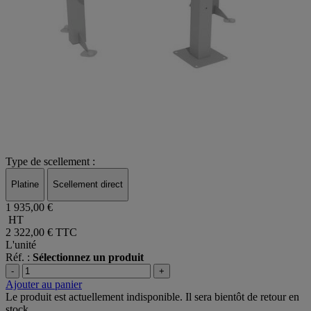
Type de scellement :
Platine
Scellement direct
1 935,00 €
HT
2 322,00 €
TTC
L'unité
Réf. :
Sélectionnez un produit
-
+
Ajouter au panier
Le produit est actuellement indisponible. Il sera bientôt de retour en
stock.