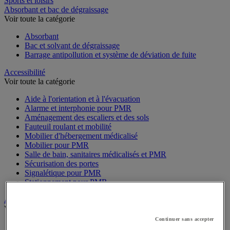
Sports et loisirs
Absorbant et bac de dégraissage
Voir toute la catégorie
Absorbant
Bac et solvant de dégraissage
Barrage antipollution et système de déviation de fuite
Accessibilité
Voir toute la catégorie
Aide à l'orientation et à l'évacuation
Alarme et interphonie pour PMR
Aménagement des escaliers et des sols
Fauteuil roulant et mobilité
Mobilier d'hébergement médicalisé
Mobilier pour PMR
Salle de bain, sanitaires médicalisés et PMR
Sécurisation des portes
Signalétique pour PMR
Stationnement pour PMR
Alarme et vidéosurveillance
Voir toute la catégorie
Continuer sans accepter
Alarme et détecteur de mouvement