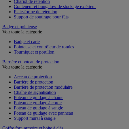
Chariot de rétention
Conteneur et bungalow de stockage extérieur
Plate-forme de rétention
Support de soutirage pour fûts
Badge et pointeuse
Voir toute la catégorie
Badge et carte
Pointeuse et contrôleur de rondes
Tourniquet et portillon
Barrière et poteau de protection
Voir toute la catégorie
Arceau de protection
Barrière de protection
Barrière de protection modulaire
Chaîne de signalisation
Poteau de guidage à chaîne
Poteau de guidage à corde
Poteau de guidage à sangle
Poteau de guidage avec panneau
Support mural à sangle
Coffre fort, armoire et boite à clés