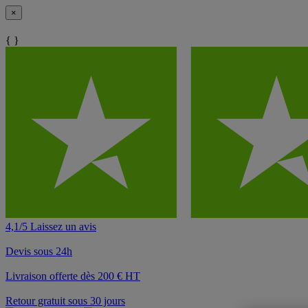
×
{ }
4,1/5 Laissez un avis
Devis sous 24h
Livraison offerte dès 200 € HT
Retour gratuit sous 30 jours