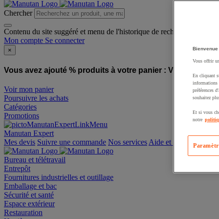
Chercher
Contenu du site suggéré et menu de l'historique de recherche
Mon compte
Se connecter
Bienvenue
×
Vous offrir u
Vous avez ajouté % produits à votre panier :
Vous avez ajo
En cliquant s
informations 
Voir mon panier
préférences d
Poursuivre les achats
souhaitez plu
Catégories
Et si vous ch
Promotions
notre
politi
Manutan Expert
offre reconditionnée
Paramètr
Mes devis
Suivre une commande
Nos services
Aide et contact
Bureau et télétravail
Entrepôt
Fournitures industrielles et outillage
Emballage et bac
Sécurité et santé
Espace extérieur