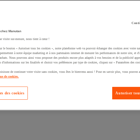
Conti
 chez Manutan
ne visite sur-mesure, nous tient à cœur !
uté un produit à votre panier :
ur le bouton « Autoriser tous les cookies », notre plateforme web va pouvoir échanger des cookies avec votre na
permettent à notre équipe marketing et à nos partenaires internet de mesurer les performances de notre site, et d'
'achats. Nous pouvons ainsi vous proposer des produits encore plus adaptés à vos besoins et de la publicité appr
s d'informations sur les finalités et choisir vos préférences par type de cookies, cliquez sur « Paramètres des coo
oisissez de continuer votre visite sans cookies, vous êtes le bienvenu aussi ! Pour en savoir plus, vous pouvez a
que de cookies.
es des cookies
Autoriser tous