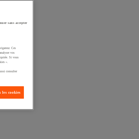
nuer sans accepter
vigateur. Ces
analyser vos
opriée. Si vous
kies ».
ussi consulter
 les cookies