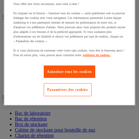
Interphone et vidéophone
Vous offrir une visite sur-mesure, nous tient à cœur !
Vidéosurveillance
En cliquant sur le bouton « Autoriser tous les cookies », notre plateforme web va pouvoir
échanger des cookies avec votre navigateur. Ces informations permettent à notre équipe
Armoire de sécurité et stockage de produits dangereux
marketing et à nos partenaires internet de mesurer les performances de notre site, et
Voir toute la catégorie
d'analyser vos préférences d'achats. Nous pouvons ainsi vous proposer des produits encore
plus adaptés à vos besoins et de la publicité appropriée. Si vous souhaitez plus
Accessoires pour armoire de sécurité et de stockage
d'informations sur les finalités et choisir vos préférences par type de cookies, cliquez sur
Armoire bouteilles de gaz
« Paramètres des cookies ».
Armoire de sûreté
Et si vous choisissez de continuer votre visite sans cookies, vous êtes le bienvenu aussi !
Armoire multirisque
Pour en savoir plus, vous pouvez aussi consulter notre
politique de cookies.
Armoire pour batteries lithium-ion
Armoire pour produits corrosifs
Armoire pour produits inflammables
Autoriser tous les cookies
Armoire pour produits phytosanitaires
Armoire pour produits toxiques
Caissons de ventilation et filtres
Paramètres des cookies
Récipient de sécurité
Bac de rétention et matériel de rétention
Voir toute la catégorie
Bac de laboratoire
Bac de rétention
Box de stockage
Cabine de stockage pour bouteille de gaz