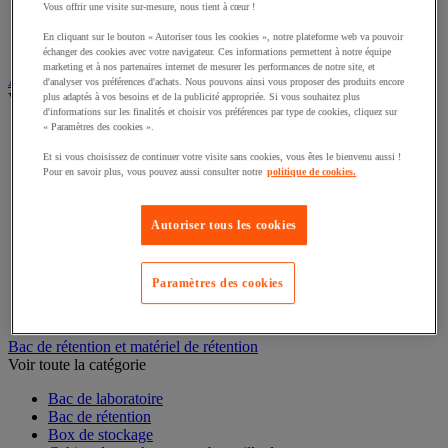
Vous offrir une visite sur-mesure, nous tient à cœur !
Alarme et détecteur de mouvement
Interphone et vidéophone
En cliquant sur le bouton « Autoriser tous les cookies », notre plateforme web va pouvoir
Vidéosurveillance
échanger des cookies avec votre navigateur. Ces informations permettent à notre équipe
marketing et à nos partenaires internet de mesurer les performances de notre site, et
Armoire de sécurité et stockage de produits dangereux
d'analyser vos préférences d'achats. Nous pouvons ainsi vous proposer des produits encore
Voir toute la catégorie
plus adaptés à vos besoins et de la publicité appropriée. Si vous souhaitez plus
d'informations sur les finalités et choisir vos préférences par type de cookies, cliquez sur
« Paramètres des cookies ».
Accessoires pour armoire de sécurité et de stockage
Armoire bouteilles de gaz
Et si vous choisissez de continuer votre visite sans cookies, vous êtes le bienvenu aussi !
Armoire de sûreté
Pour en savoir plus, vous pouvez aussi consulter notre
politique de cookies.
Armoire multirisque
Armoire pour batteries lithium-ion
Armoire pour produits corrosifs
Autoriser tous les cookies
Armoire pour produits inflammables
Armoire pour produits phytosanitaires
Armoire pour produits toxiques
Paramètres des cookies
Caissons de ventilation et filtres
Récipient de sécurité
Bac de rétention et matériel de rétention
Voir toute la catégorie
Bac de laboratoire
Bac de rétention
Box de stockage