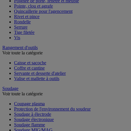
Poignée de porte, fenêtre et meuble
Pointe, clou et agrafe
Quincaillerie pour l'agencement
Rivet et pince
Rondelle
Serrure
Tige filetée
Vis
Rangement d'outils
Voir toute la catégorie
Caisse et sacoche
Coffre et cantine
Servante et desserte d'atelier
Valise et mallette à outils
Soudage
Voir toute la catégorie
Coupage plasma
Protection de l'environnement du soudeur
Soudage à électrode
Soudage électronique
Soudage flamme
Soudage MIG/MAG