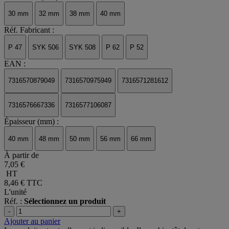
30 mm
32 mm
38 mm
40 mm
Réf. Fabricant :
P 47
SYK 506
SYK 508
P 62
P 52
EAN :
7316570879049
7316570975949
7316571281612
7316576667336
7316577106087
Épaisseur (mm) :
40 mm
48 mm
50 mm
56 mm
66 mm
À partir de
7,05 €
HT
8,46 €
TTC
L'unité
Réf. :
Sélectionnez un produit
-
+
Ajouter au panier