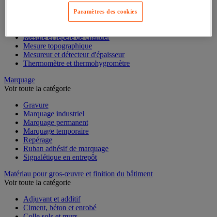
Mesure de la vitesse
Mesure de l'environnement
Paramètres des cookies
Mesure d'électricité
Mesure du temps
Mesure et repère de chantier
Mesure topographique
Mesureur et détecteur d'épaisseur
Thermomètre et thermohygromètre
Marquage
Voir toute la catégorie
Gravure
Marquage industriel
Marquage permanent
Marquage temporaire
Repérage
Ruban adhésif de marquage
Signalétique en entrepôt
Matériau pour gros-œuvre et finition du bâtiment
Voir toute la catégorie
Adjuvant et additif
Ciment, béton et enrobé
Colle sols et murs