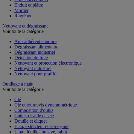
Enduit et plâtre
Mortier
Ragréage
Nettoyant et dégraissant
Voir toute la catégorie
Anti-adhérent soudure
Dégraissant alimentaire
Dégraissant industriel
Détection de fuite
Nettoyant et protection électronique
Nettoyant industriel
Nettoyant pour graffiti
Outillage à main
Voir toute la catégorie
Clé
Clé et tournevis dynamométrique
Composition d'outils
Cutter, cisaille et scie
Douille et cliquet
Étau, extracteur et serre-joint
Lime, feuille abrasive, rabot