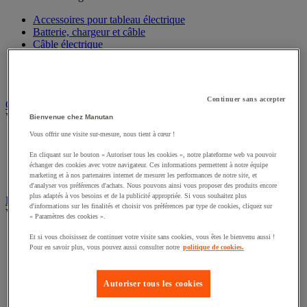
Accessoires pour tableau électrique
Batterie, chargeur et câble
Câble électrique
Équipement de tableau électrique
Prise et interrupteur
Rallonge, multiprise et enrouleur électrique
Continuer sans accepter
Graissage et lubrifiant
Voir toute la catégorie
Bienvenue chez Manutan
Vous offrir une visite sur-mesure, nous tient à cœur !
Anti-adhérent
Graisse et huile
En cliquant sur le bouton « Autoriser tous les cookies », notre plateforme web va pouvoir
Lubrifiant et dégrippant
échanger des cookies avec votre navigateur. Ces informations permettent à notre équipe
Outils de graissage
marketing et à nos partenaires internet de mesurer les performances de notre site, et
d'analyser vos préférences d'achats. Nous pouvons ainsi vous proposer des produits encore
plus adaptés à vos besoins et de la publicité appropriée. Si vous souhaitez plus
Instrument de mesure
d'informations sur les finalités et choisir vos préférences par type de cookies, cliquez sur
Voir toute la catégorie
« Paramètres des cookies ».
Balance industrielle
Et si vous choisissez de continuer votre visite sans cookies, vous êtes le bienvenu aussi !
Compteur et compteur-métreur
Pour en savoir plus, vous pouvez aussi consulter notre
politique de cookies.
Dynamomètre
Équipement optique
Autoriser tous les cookies
Instrument de mesure de laboratoire
Mesure de distance