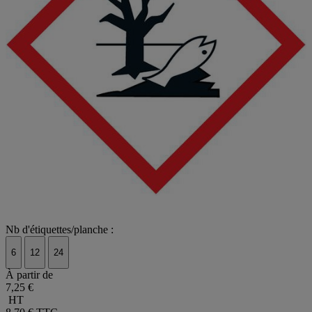
Nb d'étiquettes/planche :
6
12
24
À partir de
7,25 €
HT