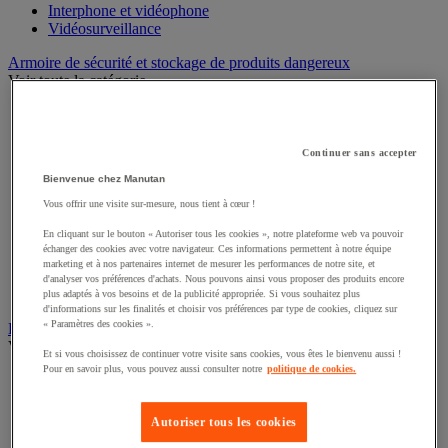
Interphone et vidéophone
Vidéosurveillance
Armoire de sécurité et stockage de produits dangereux
Voir toute la catégorie
Accessoires pour armoire de sécurité et de stockage
Armoire bouteilles de gaz
Armoire de sûreté
Continuer sans accepter
Armoire multirisque
Bienvenue chez Manutan
Armoire pour batteries lithium-ion
Armoire pour produits corrosifs
Vous offrir une visite sur-mesure, nous tient à cœur !
Armoire pour produits inflammables
En cliquant sur le bouton « Autoriser tous les cookies », notre plateforme web va pouvoir
Armoire pour produits phytosanitaires
échanger des cookies avec votre navigateur. Ces informations permettent à notre équipe
Armoire pour produits toxiques
marketing et à nos partenaires internet de mesurer les performances de notre site, et
Caissons de ventilation et filtres
d'analyser vos préférences d'achats. Nous pouvons ainsi vous proposer des produits encore
Récipient de sécurité
plus adaptés à vos besoins et de la publicité appropriée. Si vous souhaitez plus
d'informations sur les finalités et choisir vos préférences par type de cookies, cliquez sur
« Paramètres des cookies ».
Bac de rétention et matériel de rétention
Voir toute la catégorie
Et si vous choisissez de continuer votre visite sans cookies, vous êtes le bienvenu aussi !
Pour en savoir plus, vous pouvez aussi consulter notre
politique de cookies.
Bac de laboratoire
Bac de rétention
Box de stockage
Autoriser tous les cookies
Cabine de stockage pour bouteille de gaz