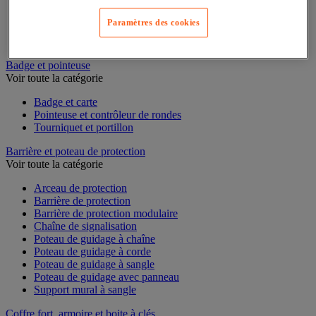
Chariot de rétention
Conteneur et bungalow de stockage extérieur
Paramètres des cookies
Plate-forme de rétention
Support de soutirage pour fûts
Badge et pointeuse
Voir toute la catégorie
Badge et carte
Pointeuse et contrôleur de rondes
Tourniquet et portillon
Barrière et poteau de protection
Voir toute la catégorie
Arceau de protection
Barrière de protection
Barrière de protection modulaire
Chaîne de signalisation
Poteau de guidage à chaîne
Poteau de guidage à corde
Poteau de guidage à sangle
Poteau de guidage avec panneau
Support mural à sangle
Coffre fort, armoire et boite à clés