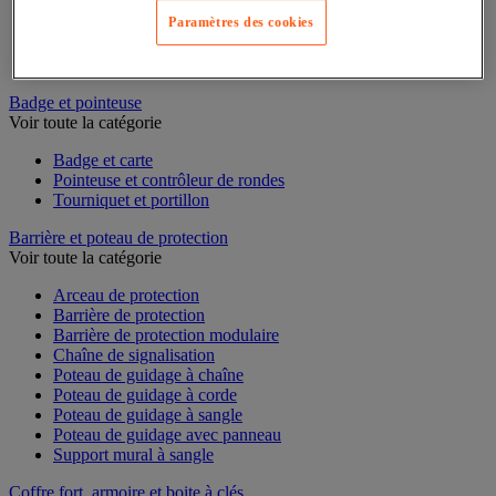
Chariot de rétention
Paramètres des cookies
Conteneur et bungalow de stockage extérieur
Plate-forme de rétention
Support de soutirage pour fûts
Badge et pointeuse
Voir toute la catégorie
Badge et carte
Pointeuse et contrôleur de rondes
Tourniquet et portillon
Barrière et poteau de protection
Voir toute la catégorie
Arceau de protection
Barrière de protection
Barrière de protection modulaire
Chaîne de signalisation
Poteau de guidage à chaîne
Poteau de guidage à corde
Poteau de guidage à sangle
Poteau de guidage avec panneau
Support mural à sangle
Coffre fort, armoire et boite à clés