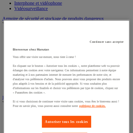
Interphone et vidéophone
Vidéosurveillance
Armoire de sécurité et stockage de produits dangereux
Voir toute la catégorie
Accessoires pour armoire de sécurité et de stockage
Armoire bouteilles de gaz
Continuer sans accepter
Armoire de sûreté
Armoire multirisque
Bienvenue chez Manutan
Armoire pour batteries lithium-ion
Vous offrir une visite sur-mesure, nous tient à cœur !
Armoire pour produits corrosifs
Armoire pour produits inflammables
En cliquant sur le bouton « Autoriser tous les cookies », notre plateforme web va pouvoir
échanger des cookies avec votre navigateur. Ces informations permettent à notre équipe
Armoire pour produits phytosanitaires
marketing et à nos partenaires internet de mesurer les performances de notre site, et
Armoire pour produits toxiques
d'analyser vos préférences d'achats. Nous pouvons ainsi vous proposer des produits encore
Caissons de ventilation et filtres
plus adaptés à vos besoins et de la publicité appropriée. Si vous souhaitez plus
Récipient de sécurité
d'informations sur les finalités et choisir vos préférences par type de cookies, cliquez sur
« Paramètres des cookies ».
Bac de rétention et matériel de rétention
Et si vous choisissez de continuer votre visite sans cookies, vous êtes le bienvenu aussi !
Voir toute la catégorie
Pour en savoir plus, vous pouvez aussi consulter notre
politique de cookies.
Bac de laboratoire
Bac de rétention
Autoriser tous les cookies
Box de stockage
Cabine de stockage pour bouteille de gaz