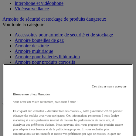
Interphone et vidéophone
Vidéosurveillance
Armoire de sécurité et stockage de produits dangereux
Voir toute la catégorie
Accessoires pour armoire de sécurité et de stockage
Armoire bouteilles de gaz
Armoire de sûreté
Armoire multirisque
Armoire pour batteries lithium-ion
Armoire pour produits corrosifs
Armoire pour produits inflammables
Armoire pour produits phytosanitaires
Armoire pour produits toxiques
Caissons de ventilation et filtres
Continuer sans accepter
Récipient de sécurité
Bienvenue chez Manutan
Bac de rétention et matériel de rétention
Vous offrir une visite sur-mesure, nous tient à cœur !
Voir toute la catégorie
En cliquant sur le bouton « Autoriser tous les cookies », notre plateforme web va pouvoir
Bac de laboratoire
échanger des cookies avec votre navigateur. Ces informations permettent à notre équipe
Bac de rétention
marketing et à nos partenaires internet de mesurer les performances de notre site, et
d'analyser vos préférences d'achats. Nous pouvons ainsi vous proposer des produits encore
Box de stockage
plus adaptés à vos besoins et de la publicité appropriée. Si vous souhaitez plus
Cabine de stockage pour bouteille de gaz
d'informations sur les finalités et choisir vos préférences par type de cookies, cliquez sur