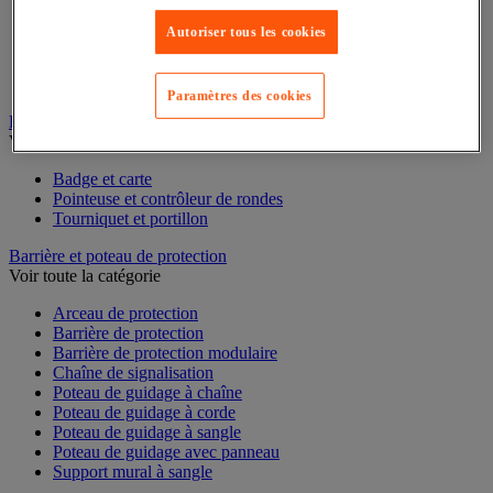
Cabine de stockage pour bouteille de gaz
Chariot de rétention
Autoriser tous les cookies
Conteneur et bungalow de stockage extérieur
Plate-forme de rétention
Support de soutirage pour fûts
Paramètres des cookies
Badge et pointeuse
Voir toute la catégorie
Badge et carte
Pointeuse et contrôleur de rondes
Tourniquet et portillon
Barrière et poteau de protection
Voir toute la catégorie
Arceau de protection
Barrière de protection
Barrière de protection modulaire
Chaîne de signalisation
Poteau de guidage à chaîne
Poteau de guidage à corde
Poteau de guidage à sangle
Poteau de guidage avec panneau
Support mural à sangle