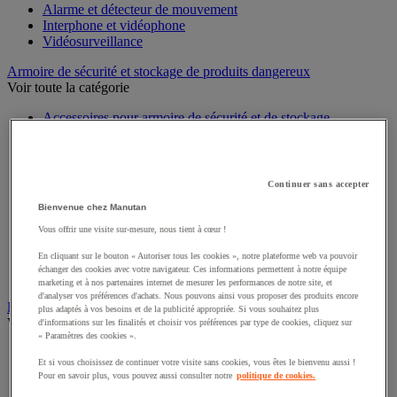
Alarme et détecteur de mouvement
Interphone et vidéophone
Vidéosurveillance
Armoire de sécurité et stockage de produits dangereux
Voir toute la catégorie
Accessoires pour armoire de sécurité et de stockage
Armoire bouteilles de gaz
Armoire de sûreté
Armoire multirisque
Armoire pour batteries lithium-ion
Continuer sans accepter
Armoire pour produits corrosifs
Bienvenue chez Manutan
Armoire pour produits inflammables
Armoire pour produits phytosanitaires
Vous offrir une visite sur-mesure, nous tient à cœur !
Armoire pour produits toxiques
En cliquant sur le bouton « Autoriser tous les cookies », notre plateforme web va pouvoir
Caissons de ventilation et filtres
échanger des cookies avec votre navigateur. Ces informations permettent à notre équipe
Récipient de sécurité
marketing et à nos partenaires internet de mesurer les performances de notre site, et
d'analyser vos préférences d'achats. Nous pouvons ainsi vous proposer des produits encore
Bac de rétention et matériel de rétention
plus adaptés à vos besoins et de la publicité appropriée. Si vous souhaitez plus
Voir toute la catégorie
d'informations sur les finalités et choisir vos préférences par type de cookies, cliquez sur
« Paramètres des cookies ».
Bac de laboratoire
Et si vous choisissez de continuer votre visite sans cookies, vous êtes le bienvenu aussi !
Bac de rétention
Pour en savoir plus, vous pouvez aussi consulter notre
politique de cookies.
Box de stockage