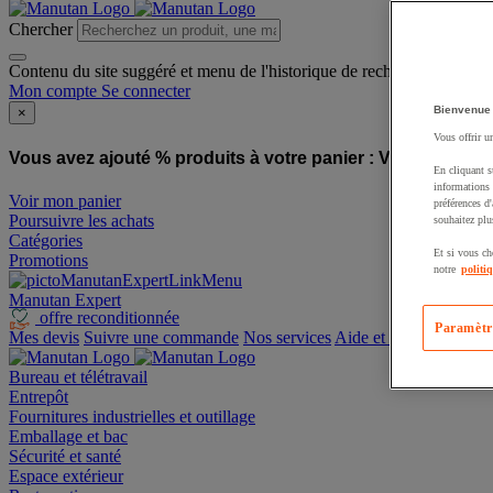
Chercher
Contenu du site suggéré et menu de l'historique de recherche
Mon compte
Se connecter
Bienvenue
×
Vous offrir u
Vous avez ajouté % produits à votre panier :
Vous avez ajo
En cliquant s
informations 
Voir mon panier
préférences d
Poursuivre les achats
souhaitez plu
Catégories
Et si vous ch
Promotions
notre
politi
Manutan Expert
offre reconditionnée
Paramètr
Mes devis
Suivre une commande
Nos services
Aide et contact
Bureau et télétravail
Entrepôt
Fournitures industrielles et outillage
Emballage et bac
Sécurité et santé
Espace extérieur