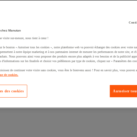
Conti
 chez Manutan
ne visite sur-mesure, nous tient à cœur !
uté un produit à votre panier :
ur le bouton « Autoriser tous les cookies », notre plateforme web va pouvoir échanger des cookies avec votre na
permettent à notre équipe marketing et à nos partenaires internet de mesurer les performances de notre site, et d'
'achats. Nous pouvons ainsi vous proposer des produits encore plus adaptés à vos besoins et de la publicité appr
s d'informations sur les finalités et choisir vos préférences par type de cookies, cliquez sur « Paramètres des coo
oisissez de continuer votre visite sans cookies, vous êtes le bienvenu aussi ! Pour en savoir plus, vous pouvez a
que de cookies.
es des cookies
Autoriser tous