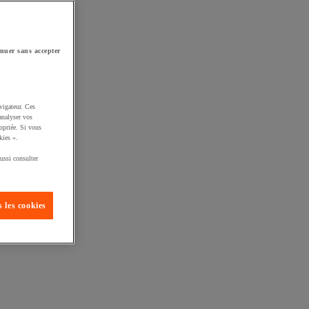
nuer sans accepter
vigateur. Ces
analyser vos
opriée. Si vous
kies ».
ussi consulter
 les cookies