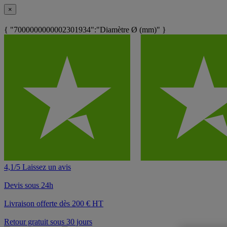
×
{ "7000000000002301934":"Diamètre Ø (mm)" }
4,1/5 Laissez un avis
Devis sous 24h
Livraison offerte dès 200 € HT
Retour gratuit sous 30 jours