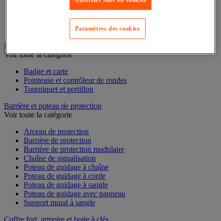
Autoriser tous les cookies
Chariot de rétention
Conteneur et bungalow de stockage extérieur
Plate-forme de rétention
Support de soutirage pour fûts
Paramètres des cookies
Badge et pointeuse
Voir toute la catégorie
Badge et carte
Pointeuse et contrôleur de rondes
Tourniquet et portillon
Barrière et poteau de protection
Voir toute la catégorie
Arceau de protection
Barrière de protection
Barrière de protection modulaire
Chaîne de signalisation
Poteau de guidage à chaîne
Poteau de guidage à corde
Poteau de guidage à sangle
Poteau de guidage avec panneau
Support mural à sangle
Coffre fort, armoire et boite à clés