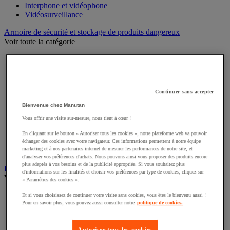
Interphone et vidéophone
Vidéosurveillance
Armoire de sécurité et stockage de produits dangereux
Voir toute la catégorie
Accessoires pour armoire de sécurité et de stockage
Armoire bouteilles de gaz
Armoire de sûreté
Armoire multirisque
Continuer sans accepter
Armoire pour batteries lithium-ion
Armoire pour produits corrosifs
Bienvenue chez Manutan
Armoire pour produits inflammables
Vous offrir une visite sur-mesure, nous tient à cœur !
Armoire pour produits phytosanitaires
Armoire pour produits toxiques
En cliquant sur le bouton « Autoriser tous les cookies », notre plateforme web va pouvoir
Caissons de ventilation et filtres
échanger des cookies avec votre navigateur. Ces informations permettent à notre équipe
marketing et à nos partenaires internet de mesurer les performances de notre site, et
Récipient de sécurité
d'analyser vos préférences d'achats. Nous pouvons ainsi vous proposer des produits encore
plus adaptés à vos besoins et de la publicité appropriée. Si vous souhaitez plus
Bac de rétention et matériel de rétention
d'informations sur les finalités et choisir vos préférences par type de cookies, cliquez sur
Voir toute la catégorie
« Paramètres des cookies ».
Bac de laboratoire
Et si vous choisissez de continuer votre visite sans cookies, vous êtes le bienvenu aussi !
Pour en savoir plus, vous pouvez aussi consulter notre
politique de cookies.
Bac de rétention
Box de stockage
Cabine de stockage pour bouteille de gaz