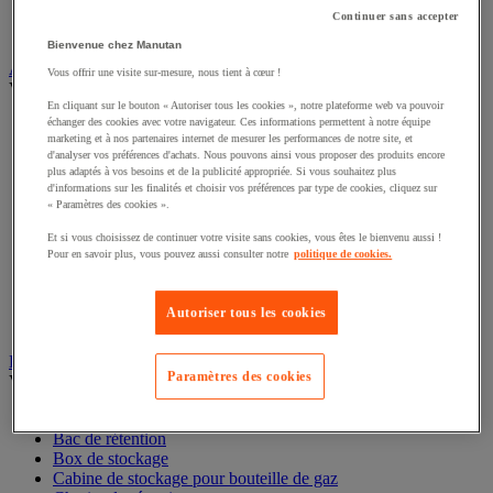
Interphone et vidéophone
Continuer sans accepter
Vidéosurveillance
Bienvenue chez Manutan
Armoire de sécurité et stockage de produits dangereux
Vous offrir une visite sur-mesure, nous tient à cœur !
Voir toute la catégorie
En cliquant sur le bouton « Autoriser tous les cookies », notre plateforme web va pouvoir
échanger des cookies avec votre navigateur. Ces informations permettent à notre équipe
Accessoires pour armoire de sécurité et de stockage
marketing et à nos partenaires internet de mesurer les performances de notre site, et
Armoire bouteilles de gaz
d'analyser vos préférences d'achats. Nous pouvons ainsi vous proposer des produits encore
Armoire de sûreté
plus adaptés à vos besoins et de la publicité appropriée. Si vous souhaitez plus
Armoire multirisque
d'informations sur les finalités et choisir vos préférences par type de cookies, cliquez sur
Armoire pour batteries lithium-ion
« Paramètres des cookies ».
Armoire pour produits corrosifs
Et si vous choisissez de continuer votre visite sans cookies, vous êtes le bienvenu aussi !
Armoire pour produits inflammables
Pour en savoir plus, vous pouvez aussi consulter notre
politique de cookies.
Armoire pour produits phytosanitaires
Armoire pour produits toxiques
Caissons de ventilation et filtres
Autoriser tous les cookies
Récipient de sécurité
Bac de rétention et matériel de rétention
Paramètres des cookies
Voir toute la catégorie
Bac de laboratoire
Bac de rétention
Box de stockage
Cabine de stockage pour bouteille de gaz