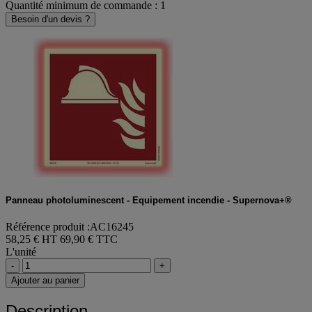
Quantité minimum de commande : 1
Besoin d'un devis ?
Panneau photoluminescent - Equipement incendie - Supernova+®
Référence produit :AC16245
58,25 € HT
69,90 € TTC
L'unité
-
+
Ajouter au panier
Description