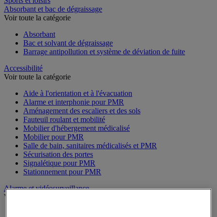
Sports et loisirs
Absorbant et bac de dégraissage
Voir toute la catégorie
Absorbant
Bac et solvant de dégraissage
Barrage antipollution et système de déviation de fuite
Accessibilité
Voir toute la catégorie
Aide à l'orientation et à l'évacuation
Alarme et interphonie pour PMR
Aménagement des escaliers et des sols
Fauteuil roulant et mobilité
Mobilier d'hébergement médicalisé
Mobilier pour PMR
Salle de bain, sanitaires médicalisés et PMR
Sécurisation des portes
Signalétique pour PMR
Stationnement pour PMR
Alarme et vidéosurveillance
Voir toute la catégorie
Alarme et détecteur de mouvement