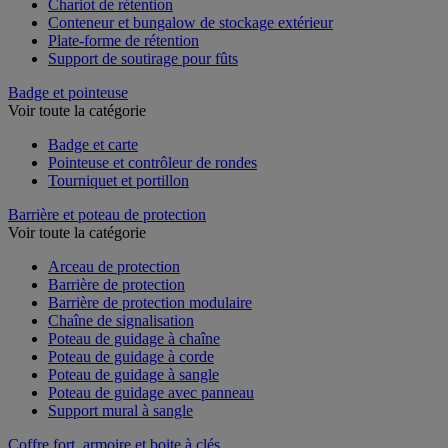
Chariot de rétention
Conteneur et bungalow de stockage extérieur
Plate-forme de rétention
Support de soutirage pour fûts
Badge et pointeuse
Voir toute la catégorie
Badge et carte
Pointeuse et contrôleur de rondes
Tourniquet et portillon
Barrière et poteau de protection
Voir toute la catégorie
Arceau de protection
Barrière de protection
Barrière de protection modulaire
Chaîne de signalisation
Poteau de guidage à chaîne
Poteau de guidage à corde
Poteau de guidage à sangle
Poteau de guidage avec panneau
Support mural à sangle
Coffre fort, armoire et boite à clés