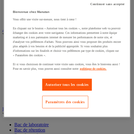
Continuer sans accepter
Alarme et détecteur de mouvement
Bienvenue chez Manutan
Interphone et vidéophone
Vidéosurveillance
Vous offrir une visite sur-mesure, nous tient à cœur !
En cliquant sur le bouton « Autoriser tous les cookies », notre plateforme web va pouvoir
Armoire de sécurité et stockage de produits dangereux
échanger des cookies avec votre navigateur. Ces informations permettent à notre équipe
Voir toute la catégorie
marketing et à nos partenaires internet de mesurer les performances de notre site, et
d'analyser vos préférences d'achats. Nous pouvons ainsi vous proposer des produits encore
Accessoires pour armoire de sécurité et de stockage
plus adaptés à vos besoins et de la publicité appropriée. Si vous souhaitez plus
Armoire bouteilles de gaz
d'informations sur les finalités et choisir vos préférences par type de cookies, cliquez sur
Armoire de sûreté
« Paramètres des cookies ».
Armoire multirisque
Et si vous choisissez de continuer votre visite sans cookies, vous êtes le bienvenu aussi !
Armoire pour batteries lithium-ion
Pour en savoir plus, vous pouvez aussi consulter notre
politique de cookies.
Armoire pour produits corrosifs
Armoire pour produits inflammables
Armoire pour produits phytosanitaires
Autoriser tous les cookies
Armoire pour produits toxiques
Caissons de ventilation et filtres
Récipient de sécurité
Paramètres des cookies
Bac de rétention et matériel de rétention
Voir toute la catégorie
Bac de laboratoire
Bac de rétention