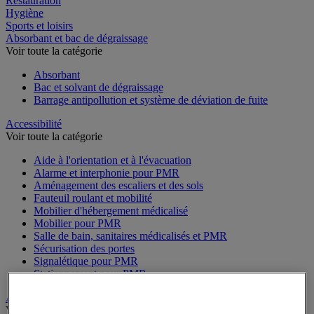
Restauration
Hygiène
Sports et loisirs
Absorbant et bac de dégraissage
Voir toute la catégorie
Absorbant
Bac et solvant de dégraissage
Barrage antipollution et système de déviation de fuite
Accessibilité
Voir toute la catégorie
Aide à l'orientation et à l'évacuation
Alarme et interphonie pour PMR
Aménagement des escaliers et des sols
Fauteuil roulant et mobilité
Mobilier d'hébergement médicalisé
Mobilier pour PMR
Salle de bain, sanitaires médicalisés et PMR
Sécurisation des portes
Signalétique pour PMR
Stationnement pour PMR
Alarme et vidéosurveillance
Voir toute la catégorie