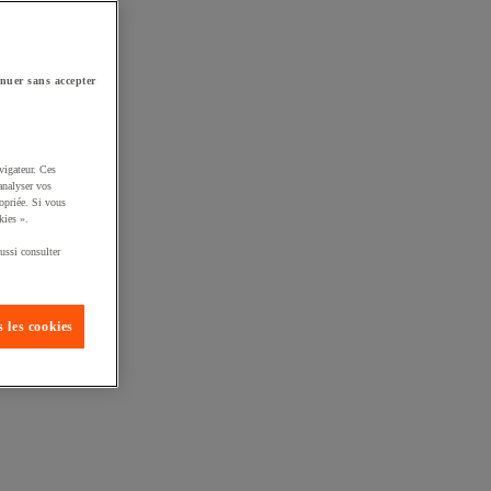
nuer sans accepter
vigateur. Ces
analyser vos
opriée. Si vous
kies ».
ussi consulter
 les cookies