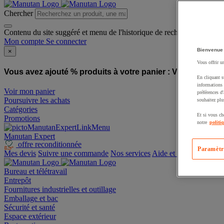
Chercher
Contenu du site suggéré et menu de l'historique de recherche
Mon compte
Se connecter
Bienvenue
×
Vous offrir u
Vous avez ajouté % produits à votre panier :
Vous avez ajo
En cliquant s
informations 
Voir mon panier
préférences d
Poursuivre les achats
souhaitez plu
Catégories
Et si vous ch
Promotions
notre
politi
Manutan Expert
offre reconditionnée
Paramètr
Mes devis
Suivre une commande
Nos services
Aide et contact
Bureau et télétravail
Entrepôt
Fournitures industrielles et outillage
Emballage et bac
Sécurité et santé
Espace extérieur