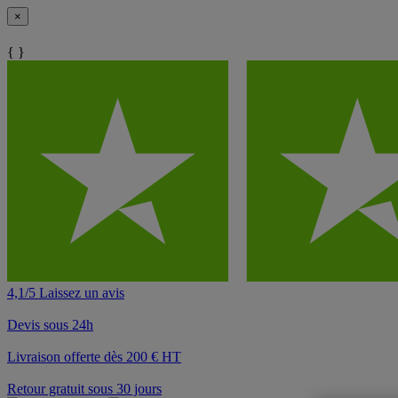
×
{ }
4,1/5 Laissez un avis
Devis sous 24h
Livraison offerte dès 200 € HT
Retour gratuit sous 30 jours