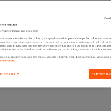
Conti
 chez Manutan
ne visite sur-mesure, nous tient à cœur !
uté un produit à votre panier :
ur le bouton « Autoriser tous les cookies », notre plateforme web va pouvoir échanger des cookies avec votre na
permettent à notre équipe marketing et à nos partenaires internet de mesurer les performances de notre site, et d'
'achats. Nous pouvons ainsi vous proposer des produits encore plus adaptés à vos besoins et de la publicité appr
s d'informations sur les finalités et choisir vos préférences par type de cookies, cliquez sur « Paramètres des coo
oisissez de continuer votre visite sans cookies, vous êtes le bienvenu aussi ! Pour en savoir plus, vous pouvez a
que de cookies.
es des cookies
Autoriser tous