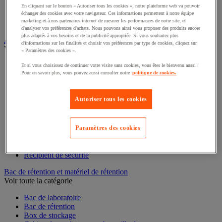
Alarme et détecteur de mouvement
En cliquant sur le bouton « Autoriser tous les cookies », notre plateforme web va pouvoir
Interphone et vidéophone
échanger des cookies avec votre navigateur. Ces informations permettent à notre équipe
marketing et à nos partenaires internet de mesurer les performances de notre site, et
Vidéosurveillance
d'analyser vos préférences d'achats. Nous pouvons ainsi vous proposer des produits encore
plus adaptés à vos besoins et de la publicité appropriée. Si vous souhaitez plus
Armoire de sécurité et stockage de produits dangereux
d'informations sur les finalités et choisir vos préférences par type de cookies, cliquez sur
Voir toute la catégorie
« Paramètres des cookies ».
Accessoires pour armoire de sécurité et de stockage
Et si vous choisissez de continuer votre visite sans cookies, vous êtes le bienvenu aussi !
Pour en savoir plus, vous pouvez aussi consulter notre
politique de cookies.
Armoire bouteilles de gaz
Armoire de sûreté
Armoire multirisque
Autoriser tous les cookies
Armoire pour batteries lithium-ion
Armoire pour produits corrosifs
Armoire pour produits inflammables
Armoire pour produits phytosanitaires
Paramètres des cookies
Armoire pour produits toxiques
Caissons de ventilation et filtres
Récipient de sécurité
Bac de rétention et matériel de rétention
Voir toute la catégorie
Bac de laboratoire
Bac de rétention
Box de stockage