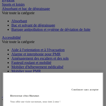
Hygiène
Sports et loisirs
Absorbant et bac de dégraissage
Voir toute la catégorie
Absorbant
Bac et solvant de dégraissage
Barrage antipollution et système de déviation de fuite
Accessibilité
Voir toute la catégorie
Aide à l'orientation et à l'évacuation
Alarme et interphonie pour PMR
Aménagement des escaliers et des sols
Fauteuil roulant et mobilité
Mobilier d'hébergement médicalisé
Mobilier pour PMR
Salle de bain, sanitaires médicalisés et PMR
Sécurisation des portes
Signalétique pour PMR
Stationnement pour PMR
Continuer sans accepter
Alarme et vidéosurveillance
Bienvenue chez Manutan
Voir toute la catégorie
Vous offrir une visite sur-mesure, nous tient à cœur !