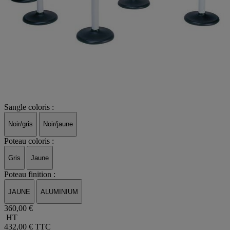
Sangle coloris :
Noir/gris
Noir/jaune
Poteau coloris :
Gris
Jaune
Poteau finition :
JAUNE
ALUMINIUM
360,00 €
HT
432,00 €
TTC