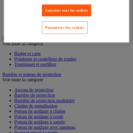
Box de stockage
Cabine de stockage pour bouteille de gaz
Autoriser tous les cookies
Chariot de rétention
Conteneur et bungalow de stockage extérieur
Plate-forme de rétention
Support de soutirage pour fûts
Paramètres des cookies
Badge et pointeuse
Voir toute la catégorie
Badge et carte
Pointeuse et contrôleur de rondes
Tourniquet et portillon
Barrière et poteau de protection
Voir toute la catégorie
Arceau de protection
Barrière de protection
Barrière de protection modulaire
Chaîne de signalisation
Poteau de guidage à chaîne
Poteau de guidage à corde
Poteau de guidage à sangle
Poteau de guidage avec panneau
Support mural à sangle