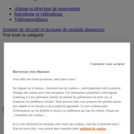
Alarme et détecteur de mouvement
Interphone et vidéophone
Vidéosurveillance
Armoire de sécurité et stockage de produits dangereux
Voir toute la catégorie
Accessoires pour armoire de sécurité et de stockage
Armoire bouteilles de gaz
Armoire de sûreté
Armoire multirisque
Continuer sans accepter
Armoire pour batteries lithium-ion
Armoire pour produits corrosifs
Bienvenue chez Manutan
Armoire pour produits inflammables
Vous offrir une visite sur-mesure, nous tient à cœur !
Armoire pour produits phytosanitaires
Armoire pour produits toxiques
En cliquant sur le bouton « Autoriser tous les cookies », notre plateforme web va pouvoir
Caissons de ventilation et filtres
échanger des cookies avec votre navigateur. Ces informations permettent à notre équipe
marketing et à nos partenaires internet de mesurer les performances de notre site, et
Récipient de sécurité
d'analyser vos préférences d'achats. Nous pouvons ainsi vous proposer des produits encore
plus adaptés à vos besoins et de la publicité appropriée. Si vous souhaitez plus
Bac de rétention et matériel de rétention
d'informations sur les finalités et choisir vos préférences par type de cookies, cliquez sur
Voir toute la catégorie
« Paramètres des cookies ».
Bac de laboratoire
Et si vous choisissez de continuer votre visite sans cookies, vous êtes le bienvenu aussi !
Pour en savoir plus, vous pouvez aussi consulter notre
politique de cookies.
Bac de rétention