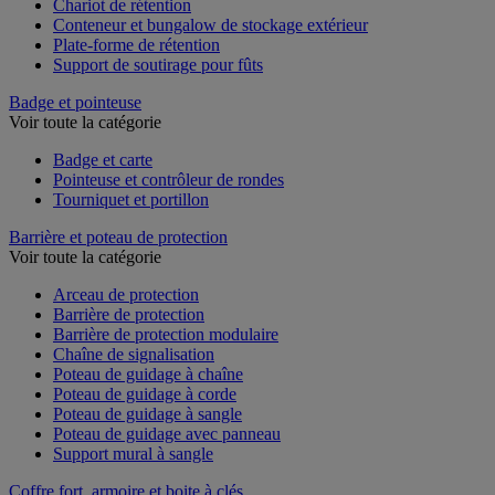
Chariot de rétention
Conteneur et bungalow de stockage extérieur
Plate-forme de rétention
Support de soutirage pour fûts
Badge et pointeuse
Voir toute la catégorie
Badge et carte
Pointeuse et contrôleur de rondes
Tourniquet et portillon
Barrière et poteau de protection
Voir toute la catégorie
Arceau de protection
Barrière de protection
Barrière de protection modulaire
Chaîne de signalisation
Poteau de guidage à chaîne
Poteau de guidage à corde
Poteau de guidage à sangle
Poteau de guidage avec panneau
Support mural à sangle
Coffre fort, armoire et boite à clés