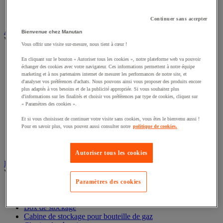
Interphone et vidéophone
Vidéosurveillance
Continuer sans accepter
Armoire de sécurité et stockage de produits dangereux
Bienvenue chez Manutan
Voir toute la catégorie
Vous offrir une visite sur-mesure, nous tient à cœur !
Accessoires pour armoire de sécurité et de stockage
En cliquant sur le bouton « Autoriser tous les cookies », notre plateforme web va pouvoir
Armoire bouteilles de gaz
échanger des cookies avec votre navigateur. Ces informations permettent à notre équipe
Armoire de sûreté
marketing et à nos partenaires internet de mesurer les performances de notre site, et
d'analyser vos préférences d'achats. Nous pouvons ainsi vous proposer des produits encore
Armoire multirisque
plus adaptés à vos besoins et de la publicité appropriée. Si vous souhaitez plus
Armoire pour batteries lithium-ion
d'informations sur les finalités et choisir vos préférences par type de cookies, cliquez sur
Armoire pour produits corrosifs
« Paramètres des cookies ».
Armoire pour produits inflammables
Armoire pour produits phytosanitaires
Et si vous choisissez de continuer votre visite sans cookies, vous êtes le bienvenu aussi !
Pour en savoir plus, vous pouvez aussi consulter notre
politique de cookies.
Armoire pour produits toxiques
Caissons de ventilation et filtres
Récipient de sécurité
Autoriser tous les cookies
Bac de rétention et matériel de rétention
Voir toute la catégorie
Paramètres des cookies
Bac de laboratoire
Bac de rétention
Box de stockage
Cabine de stockage pour bouteille de gaz