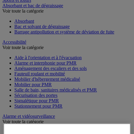
Sports et loisirs
Absorbant et bac de dégraissage
Voir toute la catégorie
Absorbant
Bac et solvant de dégraissage
Barrage antipollution et système de déviation de fuite
Accessibilité
Voir toute la catégorie
Aide à l'orientation et à l'évacuation
Alarme et interphonie pour PMR
Aménagement des escaliers et des sols
Fauteuil roulant et mobilité
Mobilier d'hébergement médicalisé
Mobilier pour PMR
Salle de bain, sanitaires médicalisés et PMR
Sécurisation des portes
Signalétique pour PMR
Stationnement pour PMR
Alarme et vidéosurveillance
Voir toute la catégorie
Alarme et détecteur de mouvement