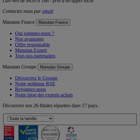
Lun-Ven de 8h30 à 18h - prix d'un appel local
Contactez nous par
email
Manutan France
Manutan France
Qui sommes-nous ?
Nos avantages
Offre responsable
Manutan Expert
Tous nos partenaires
Manutan Groupe
Manutan Groupe
Découvrez le Groupe
Notre politique RSE
Rejoignez-nous
Notre blog des experts achats
Découvrez nos 26 filiales réparties dans 17 pays.